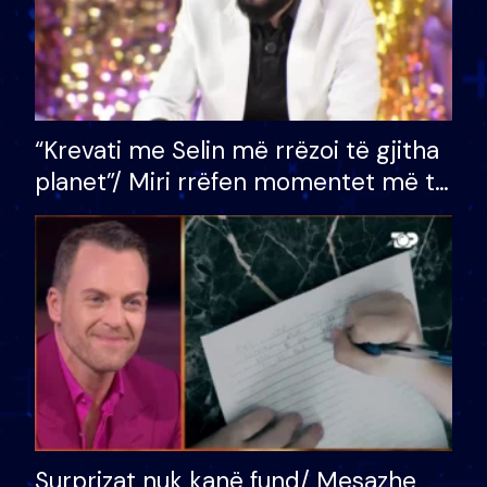
“Krevati me Selin më rrëzoi të gjitha
planet”/ Miri rrëfen momentet më të
bukura në shtëpinë e BB VIP: Do më
mungojë zilja e mëngjesit kur…
Surprizat nuk kanë fund/ Mesazhe