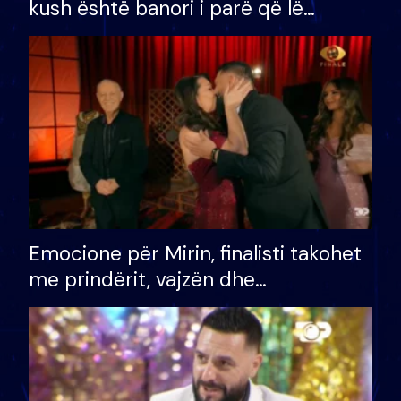
kush është banori i parë që lë
shtëpinë dhe humb mundësinë për
të fituar çmimin e madh
Emocione për Mirin, finalisti takohet
me prindërit, vajzën dhe
bashkëshorten: S’kemi ndonjë letër
divorci apo jo?