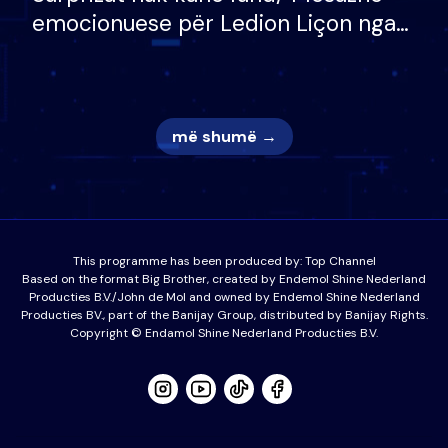
emocionuese për Ledion Liçon nga
nëna dhe fëmijët e tij, moderatori
nuk i mban dot lotët: Nuk meritoj…
më shumë →
This programme has been produced by:
Top Channel
Based on the format Big Brother, created by Endemol Shine Nederland
Producties B.V./John de Mol and owned by Endemol Shine Nederland
Producties BV., part of the Banijay Group, distributed by Banijay Rights.
Copyright © Endamol Shine Nederland Producties B.V.