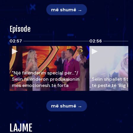
më shumë →
Episode
02:57
02:56
"Një falenderim special për…"/
Selin falënderon produksionin
Selin shpallet fitu
mes emocionesh të forta
të pestë të ‘Big Br
më shumë →
LAJME