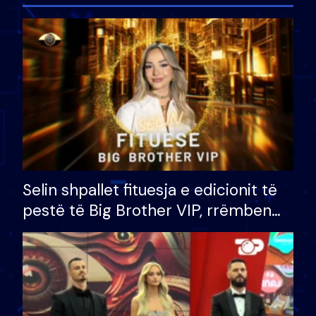
Selin shpallet fituesja e edicionit të
pestë të Big Brother VIP, rrëmben
çmimin e madh prej 100 mijë eurosh