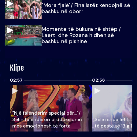
"Mora fjalë"/ Finalistët këndojnë së
bashku në oborr
Momente të bukura në shtëpi/
Laerti dhe Rozana hidhen së
bashku në pishinë
Klipe
02:57
02:56
"Një falenderim special për…"/
Selin falënderon produksionin
Selin shpallet fitu
mes emocionesh të forta
të pestë të ‘Big Br