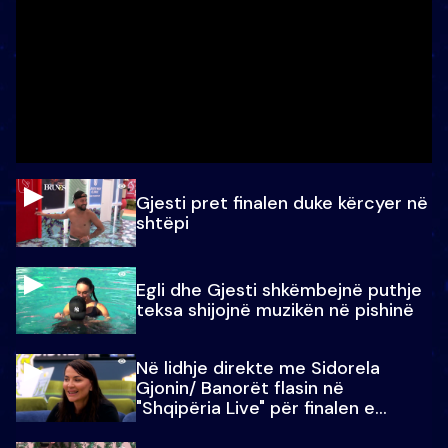
Gjesti pret finalen duke kërcyer në
shtëpi
Egli dhe Gjesti shkëmbejnë puthje
teksa shijojnë muzikën në pishinë
Në lidhje direkte me Sidorela
Gjonin/ Banorët flasin në
"Shqipëria Live" për finalen e
madhe