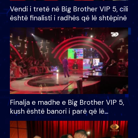
Vendi i tretë në Big Brother VIP 5, cili
është finalisti i radhës që lë shtëpinë
Finalja e madhe e Big Brother VIP 5,
kush është banori i parë që lë
shtëpinë dhe humb mundësinë për
të fituar çmimin e madh