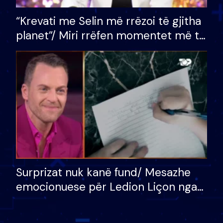
“Krevati me Selin më rrëzoi të gjitha
planet”/ Miri rrëfen momentet më të
bukura në shtëpinë e BB VIP: Do më
mungojë zilja e mëngjesit kur…
Surprizat nuk kanë fund/ Mesazhe
emocionuese për Ledion Liçon nga
nëna dhe fëmijët e tij, moderatori
nuk i mban dot lotët: Nuk meritoj…