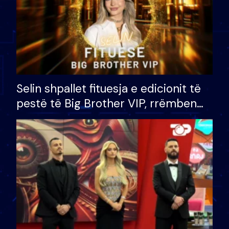
Selin shpallet fituesja e edicionit të
pestë të Big Brother VIP, rrëmben
çmimin e madh prej 100 mijë eurosh