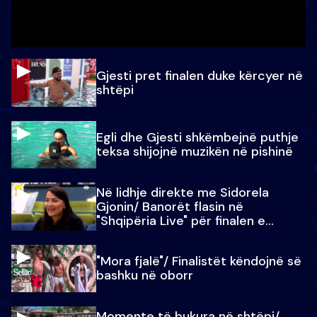
Gjesti pret finalen duke kërcyer në
shtëpi
Egli dhe Gjesti shkëmbejnë puthje
teksa shijojnë muzikën në pishinë
Në lidhje direkte me Sidorela
Gjonin/ Banorët flasin në
"Shqipëria Live" për finalen e
madhe
"Mora fjalë"/ Finalistët këndojnë së
bashku në oborr
Momente të bukura në shtëpi/