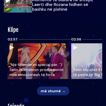
Laerti dhe Rozana hidhen së
bashku në pishinë
Klipe
02:57
02:56
"Një falenderim special për…"/
Selin falënderon produksionin
Selin shpallet fitu
mes emocionesh të forta
të pestë të ‘Big Br
më shumë →