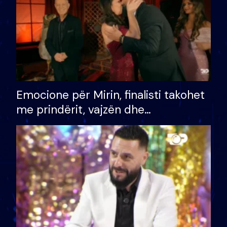
Emocione për Mirin, finalisti takohet
me prindërit, vajzën dhe
bashkëshorten: S’kemi ndonjë letër
divorci apo jo?