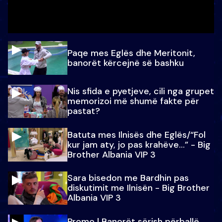
Paqe mes Eglës dhe Meritonit,
banorët kërcejnë së bashku
Nis sfida e pyetjeve, cili nga grupet
memorizoi më shumë fakte për
pastat?
Batuta mes Ilnisës dhe Eglës/“Fol
kur jam aty, jo pas krahëve…” - Big
Brother Albania VIP 3
Sara bisedon me Bardhin pas
diskutimit me Ilnisën - Big Brother
Albania VIP 3
Promo l Banorët sërish përballë