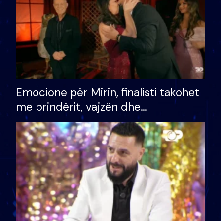
Emocione për Mirin, finalisti takohet
me prindërit, vajzën dhe
bashkëshorten: S’kemi ndonjë letër
divorci apo jo?