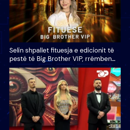
Selin shpallet fituesja e edicionit të
pestë të Big Brother VIP, rrëmben
çmimin e madh prej 100 mijë eurosh