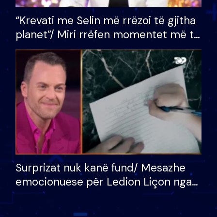
“Krevati me Selin më rrëzoi të gjitha
planet”/ Miri rrëfen momentet më të
bukura në shtëpinë e BB VIP: Do më
mungojë zilja e mëngjesit kur…
Surprizat nuk kanë fund/ Mesazhe
emocionuese për Ledion Liçon nga
nëna dhe fëmijët e tij, moderatori
nuk i mban dot lotët: Nuk meritoj…