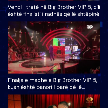
Vendi i tretë në Big Brother VIP 5, cili
është finalisti i radhës që lë shtëpinë
Finalja e madhe e Big Brother VIP 5,
kush është banori i parë që lë
shtëpinë dhe humb mundësinë për
të fituar çmimin e madh