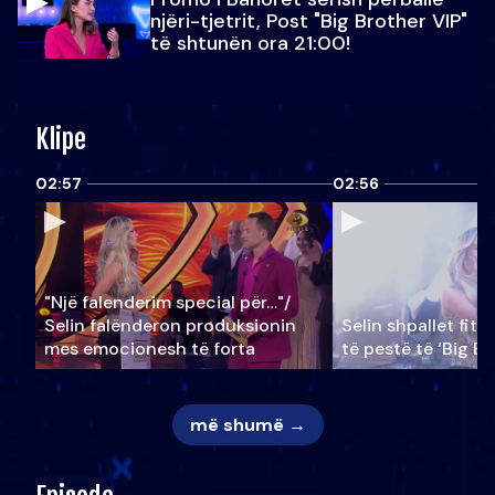
njëri-tjetrit, Post "Big Brother VIP"
të shtunën ora 21:00!
Klipe
02:57
02:56
"Një falenderim special për…"/
Selin falënderon produksionin
Selin shpallet fitu
mes emocionesh të forta
të pestë të ‘Big Br
më shumë →