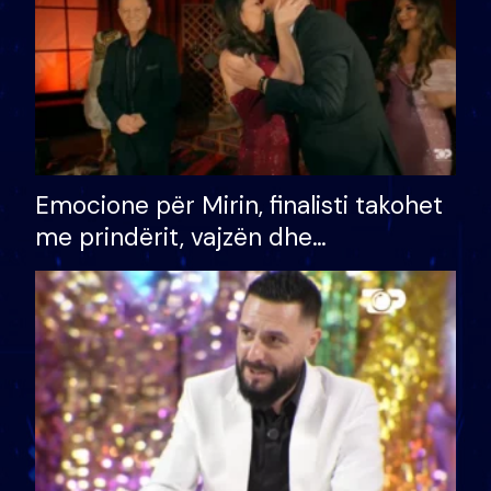
Emocione për Mirin, finalisti takohet
me prindërit, vajzën dhe
bashkëshorten: S’kemi ndonjë letër
divorci apo jo?