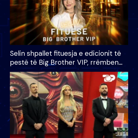
Selin shpallet fituesja e edicionit të
pestë të Big Brother VIP, rrëmben
çmimin e madh prej 100 mijë eurosh