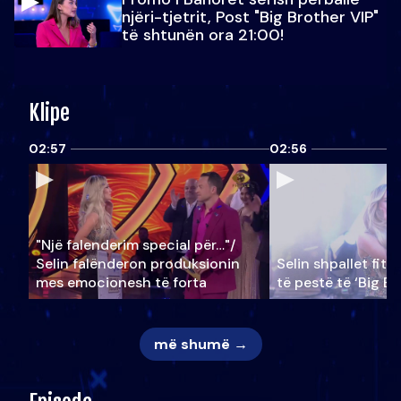
njëri-tjetrit, Post "Big Brother VIP"
të shtunën ora 21:00!
Klipe
02:57
02:56
"Një falenderim special për…"/
Selin falënderon produksionin
Selin shpallet fitu
mes emocionesh të forta
të pestë të ‘Big Br
më shumë →