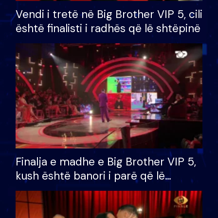
Vendi i tretë në Big Brother VIP 5, cili
është finalisti i radhës që lë shtëpinë
Finalja e madhe e Big Brother VIP 5,
kush është banori i parë që lë
shtëpinë dhe humb mundësinë për
të fituar çmimin e madh