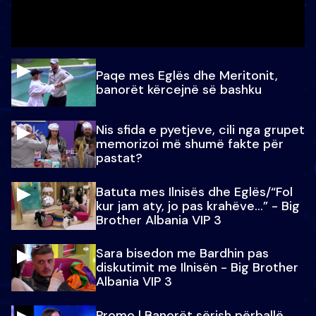
Paqe mes Eglës dhe Meritonit,
banorët kërcejnë së bashku
Nis sfida e pyetjeve, cili nga grupet
memorizoi më shumë fakte për
pastat?
Batuta mes Ilnisës dhe Eglës/“Fol
kur jam aty, jo pas krahëve…” - Big
Brother Albania VIP 3
Sara bisedon me Bardhin pas
diskutimit me Ilnisën - Big Brother
Albania VIP 3
Promo l Banorët sërish përballë