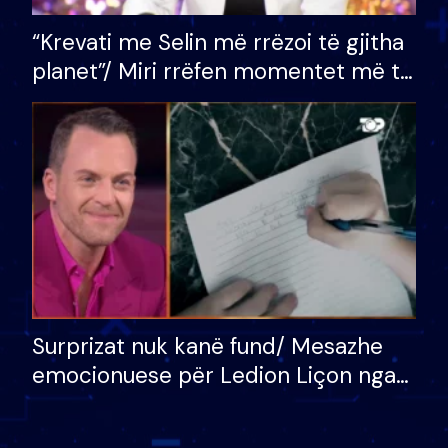
“Krevati me Selin më rrëzoi të gjitha
planet”/ Miri rrëfen momentet më të
bukura në shtëpinë e BB VIP: Do më
mungojë zilja e mëngjesit kur…
Surprizat nuk kanë fund/ Mesazhe
emocionuese për Ledion Liçon nga
nëna dhe fëmijët e tij, moderatori
nuk i mban dot lotët: Nuk meritoj…