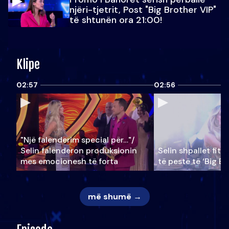
njëri-tjetrit, Post "Big Brother VIP"
të shtunën ora 21:00!
Klipe
02:57
02:56
"Një falenderim special për…"/
Selin falënderon produksionin
Selin shpallet fitu
mes emocionesh të forta
të pestë të ‘Big Br
më shumë →