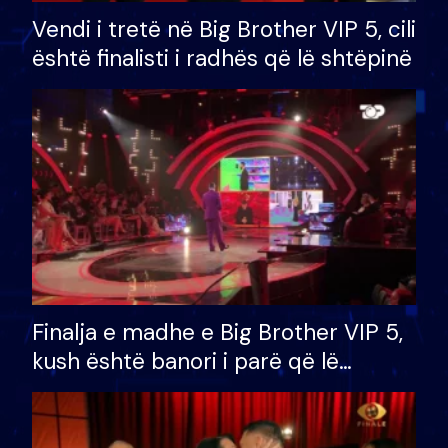
Vendi i tretë në Big Brother VIP 5, cili
është finalisti i radhës që lë shtëpinë
Finalja e madhe e Big Brother VIP 5,
kush është banori i parë që lë
shtëpinë dhe humb mundësinë për
të fituar çmimin e madh