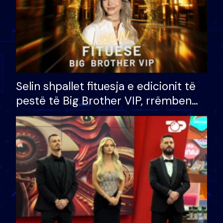
Selin shpallet fituesja e edicionit të
pestë të Big Brother VIP, rrëmben
çmimin e madh prej 100 mijë eurosh