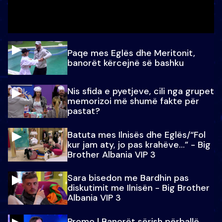
Paqe mes Eglës dhe Meritonit,
banorët kërcejnë së bashku
Nis sfida e pyetjeve, cili nga grupet
memorizoi më shumë fakte për
pastat?
Batuta mes Ilnisës dhe Eglës/“Fol
kur jam aty, jo pas krahëve…” - Big
Brother Albania VIP 3
Sara bisedon me Bardhin pas
diskutimit me Ilnisën - Big Brother
Albania VIP 3
Promo l Banorët sërish përballë