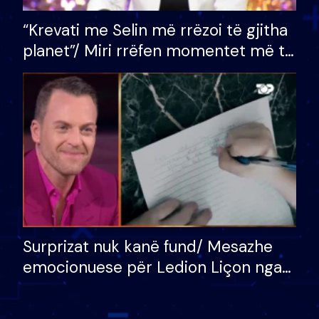
“Krevati me Selin më rrëzoi të gjitha
planet”/ Miri rrëfen momentet më të
bukura në shtëpinë e BB VIP: Do më
mungojë zilja e mëngjesit kur…
Surprizat nuk kanë fund/ Mesazhe
emocionuese për Ledion Liçon nga
nëna dhe fëmijët e tij, moderatori
nuk i mban dot lotët: Nuk meritoj…