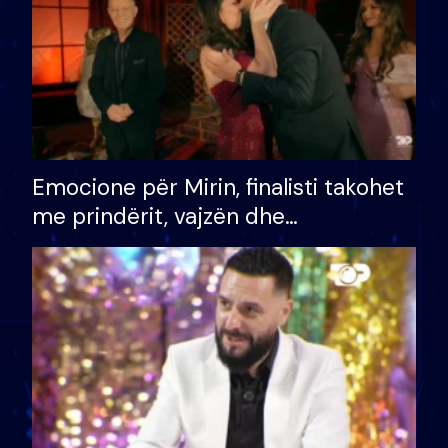
Emocione për Mirin, finalisti takohet
me prindërit, vajzën dhe
bashkëshorten: S’kemi ndonjë letër
divorci apo jo?