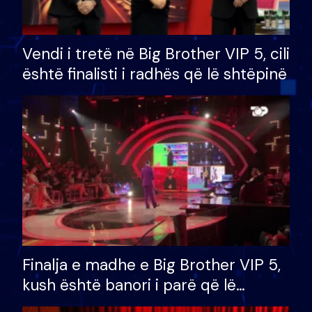
Vendi i tretë në Big Brother VIP 5, cili
është finalisti i radhës që lë shtëpinë
Finalja e madhe e Big Brother VIP 5,
kush është banori i parë që lë
shtëpinë dhe humb mundësinë për