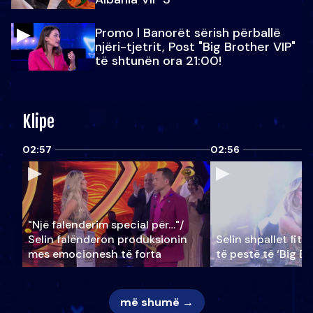
Promo l Banorët sërish përballë
njëri-tjetrit, Post "Big Brother VIP"
të shtunën ora 21:00!
Klipe
02:57
02:56
"Një falenderim special për…"/
Selin falënderon produksionin
Selin shpallet fitu
mes emocionesh të forta
të pestë të ‘Big Br
më shumë →