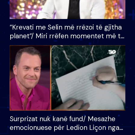
“Krevati me Selin më rrëzoi të gjitha
planet”/ Miri rrëfen momentet më të
bukura në shtëpinë e BB VIP: Do më
mungojë zilja e mëngjesit kur…
Surprizat nuk kanë fund/ Mesazhe
emocionuese për Ledion Liçon nga