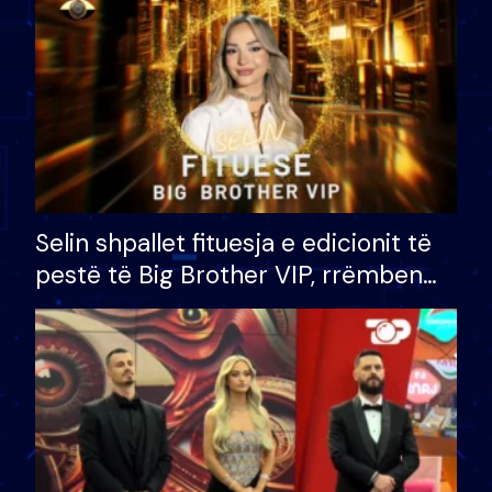
Selin shpallet fituesja e edicionit të
pestë të Big Brother VIP, rrëmben
çmimin e madh prej 100 mijë eurosh