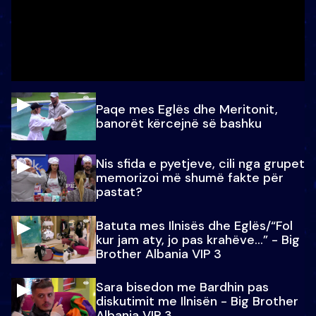
Paqe mes Eglës dhe Meritonit,
banorët kërcejnë së bashku
Nis sfida e pyetjeve, cili nga grupet
memorizoi më shumë fakte për
pastat?
Batuta mes Ilnisës dhe Eglës/“Fol
kur jam aty, jo pas krahëve…” - Big
Brother Albania VIP 3
Sara bisedon me Bardhin pas
diskutimit me Ilnisën - Big Brother
Albania VIP 3