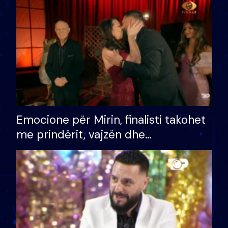
të fituar çmimin e madh
Emocione për Mirin, finalisti takohet
me prindërit, vajzën dhe
bashkëshorten: S’kemi ndonjë letër
divorci apo jo?