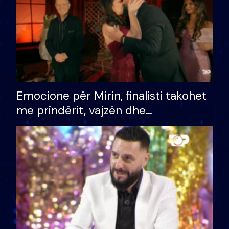
Emocione për Mirin, finalisti takohet
me prindërit, vajzën dhe
bashkëshorten: S’kemi ndonjë letër
divorci apo jo?