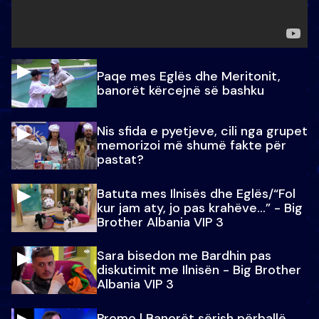
Paqe mes Eglës dhe Meritonit,
banorët kërcejnë së bashku
Nis sfida e pyetjeve, cili nga grupet
memorizoi më shumë fakte për
pastat?
Batuta mes Ilnisës dhe Eglës/“Fol
kur jam aty, jo pas krahëve…” - Big
Brother Albania VIP 3
Sara bisedon me Bardhin pas
diskutimit me Ilnisën - Big Brother
Albania VIP 3
Promo l Banorët sërish përballë