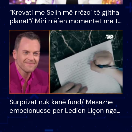
“Krevati me Selin më rrëzoi të gjitha
planet”/ Miri rrëfen momentet më të
bukura në shtëpinë e BB VIP: Do më
mungojë zilja e mëngjesit kur…
Surprizat nuk kanë fund/ Mesazhe
emocionuese për Ledion Liçon nga
nëna dhe fëmijët e tij, moderatori
nuk i mban dot lotët: Nuk meritoj…