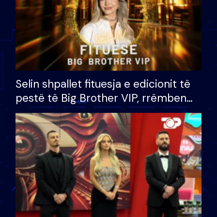
Selin shpallet fituesja e edicionit të
pestë të Big Brother VIP, rrëmben
çmimin e madh prej 100 mijë eurosh