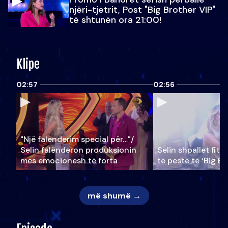
njëri-tjetrit, Post "Big Brother VIP"
të shtunën ora 21:00!
Klipe
02:57
02:56
"Një falenderim special për…"/
Selin falënderon produksionin
Selin shpallet fitu
mes emocionesh të forta
të pestë të ‘Big Br
më shumë →