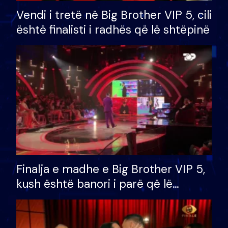
Vendi i tretë në Big Brother VIP 5, cili
është finalisti i radhës që lë shtëpinë
Finalja e madhe e Big Brother VIP 5,
kush është banori i parë që lë
shtëpinë dhe humb mundësinë për
të fituar çmimin e madh