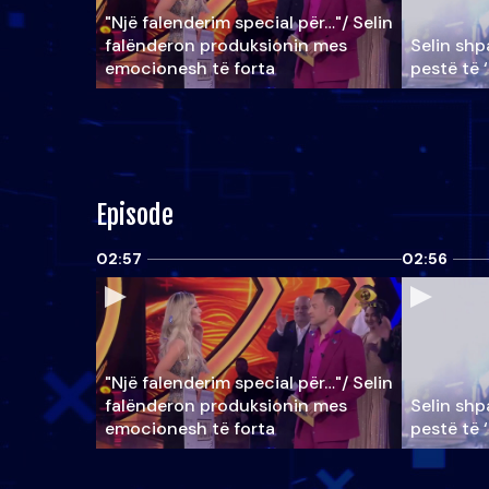
"Një falenderim special për…"/ Selin
falënderon produksionin mes
Selin shpa
emocionesh të forta
pestë të 
Episode
02:57
02:56
"Një falenderim special për…"/ Selin
falënderon produksionin mes
Selin shpa
emocionesh të forta
pestë të 