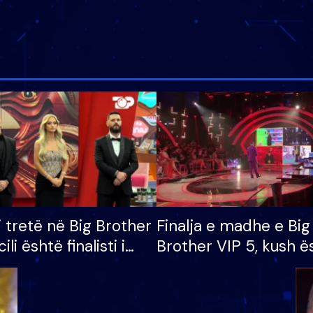
i tretë në Big Brother
Finalja e madhe e Big
cili është finalisti i
Brother VIP 5, kush ë
 që lë shtëpinë
banori i parë që lë sh
dhe humb mundësinë
të fituar çmimin e m