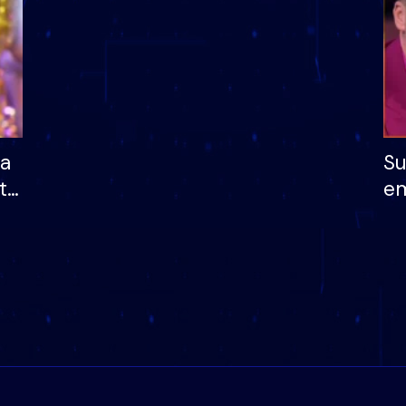
ha
Su
të
em
më
në
nu