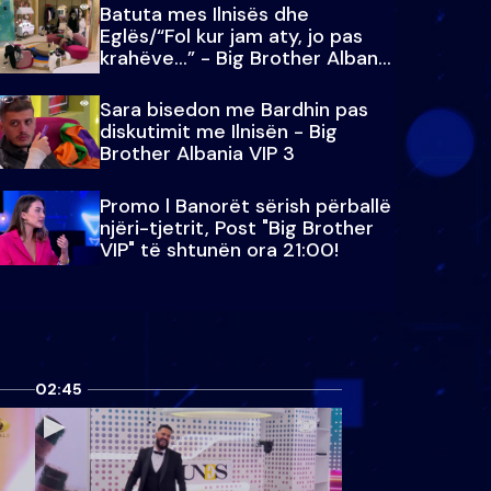
Batuta mes Ilnisës dhe
Eglës/“Fol kur jam aty, jo pas
krahëve…” - Big Brother Albania
VIP 3
Sara bisedon me Bardhin pas
diskutimit me Ilnisën - Big
Brother Albania VIP 3
Promo l Banorët sërish përballë
njëri-tjetrit, Post "Big Brother
VIP" të shtunën ora 21:00!
02:45