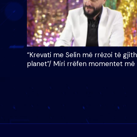
“Krevati me Selin më rrëzoi të gjit
planet”/ Miri rrëfen momentet më 
bukura në shtëpinë e BB VIP: Do 
mungojë zilja e mëngjesit kur…