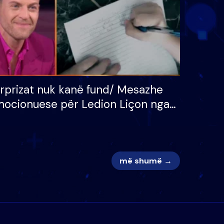
rprizat nuk kanë fund/ Mesazhe
ocionuese për Ledion Liçon nga
na dhe fëmijët e tij, moderatori
k i mban dot lotët: Nuk meritoj…
më shumë →