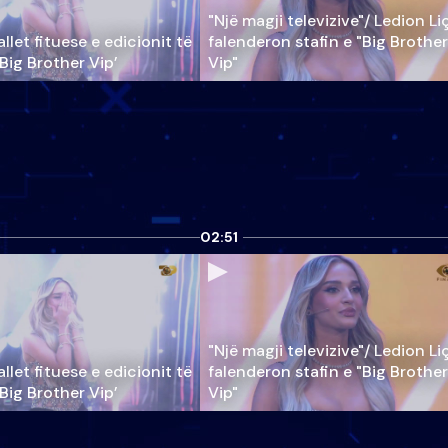
"Një magji televizive"/ Ledion Li
llet fituese e edicionit të
falenderon stafin e "Big Brother
‘Big Brother Vip’
Vip"
02:51
"Një magji televizive"/ Ledion Li
llet fituese e edicionit të
falenderon stafin e "Big Brother
‘Big Brother Vip’
Vip"