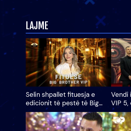
LAJME
Selin shpallet fituesja e
Vendi 
edicionit të pestë të Big
VIP 5, 
Brother VIP, rrëmben
radhës
çmimin e madh prej 100
mijë eurosh