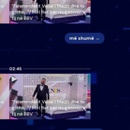
ço
"Faleminderit Vëllai i Madh dhe të
gjithë…"/ Miri flet për rrugëtimin e
tij në BBV
më shumë →
02:45
ço
"Faleminderit Vëllai i Madh dhe të
gjithë…"/ Miri flet për rrugëtimin e
tij në BBV