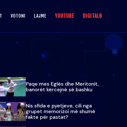
YOUTUBE
DIGITALB
T
VOTONI
LAJME
Paqe mes Eglës dhe Meritonit,
banorët kërcejnë së bashku
Nis sfida e pyetjeve, cili nga
grupet memorizoi më shumë
fakte për pastat?