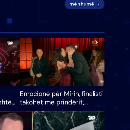
më shumë →
Emocione për Mirin, finalisti
shtë
takohet me prindërit,
tëpinë
vajzën dhe bashkëshorten:
 për
S’kemi ndonjë letër divorci
adh
apo jo?