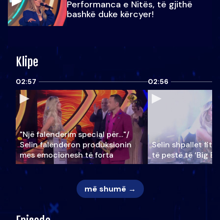
Performanca e Nitës, të gjithë
bashkë duke kërcyer!
Klipe
02:57
02:56
"Një falenderim special për…"/
Selin falënderon produksionin
Selin shpallet fitu
mes emocionesh të forta
të pestë të ‘Big Br
më shumë →