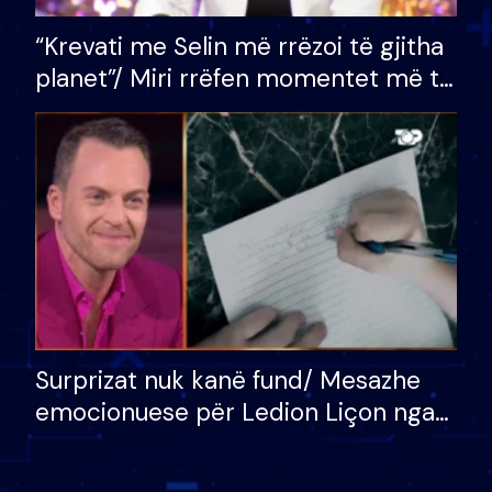
“Krevati me Selin më rrëzoi të gjitha
planet”/ Miri rrëfen momentet më të
bukura në shtëpinë e BB VIP: Do më
mungojë zilja e mëngjesit kur…
Surprizat nuk kanë fund/ Mesazhe
emocionuese për Ledion Liçon nga
nëna dhe fëmijët e tij, moderatori
nuk i mban dot lotët: Nuk meritoj…