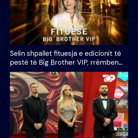
Selin shpallet fituesja e edicionit të
pestë të Big Brother VIP, rrëmben
çmimin e madh prej 100 mijë eurosh