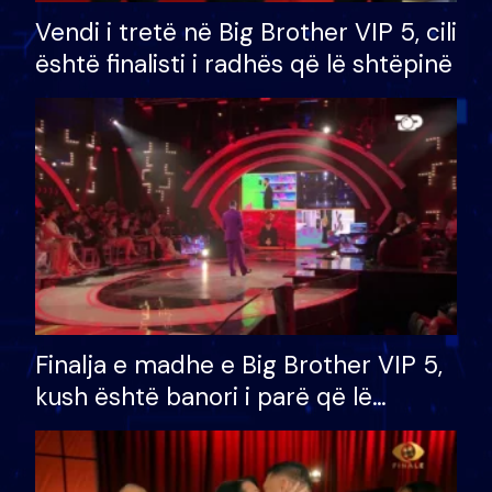
Vendi i tretë në Big Brother VIP 5, cili
është finalisti i radhës që lë shtëpinë
Finalja e madhe e Big Brother VIP 5,
kush është banori i parë që lë
shtëpinë dhe humb mundësinë për
të fituar çmimin e madh