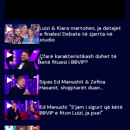
Luizi & Kiara martohen, ja detajet
e finales! Debate të zjarrta në
studio
Çfarë karakteristikash duhet të
ketë fituesi i BBVIP?
Sipas Ed Manushit & Zefina
Hasanit, shqiptarët duan...
Ed Manushi: "S’jam i sigurt që këtë
BBVIP e fiton Luizi, ja pse!"