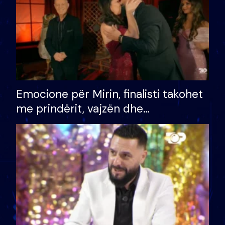
Emocione për Mirin, finalisti takohet
me prindërit, vajzën dhe
bashkëshorten: S’kemi ndonjë letër
divorci apo jo?