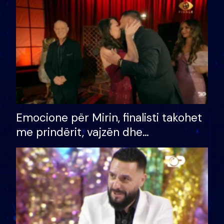
të fituar çmimin e madh
Emocione për Mirin, finalisti takohet
me prindërit, vajzën dhe
bashkëshorten: S’kemi ndonjë letër
divorci apo jo?