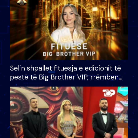
Selin shpallet fituesja e edicionit të
pestë të Big Brother VIP, rrëmben
çmimin e madh prej 100 mijë eurosh