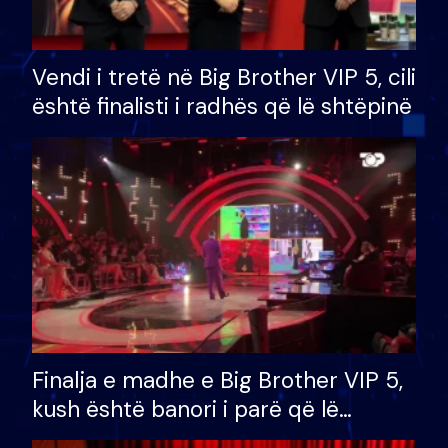
Vendi i tretë në Big Brother VIP 5, cili
është finalisti i radhës që lë shtëpinë
Finalja e madhe e Big Brother VIP 5,
kush është banori i parë që lë
shtëpinë dhe humb mundësinë për