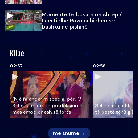
Momente të bukura në shtëpi/
Laerti dhe Rozana hidhen së
bashku në pishinë
Klipe
02:57
02:56
"Një falenderim special për…"/
Selin falënderon produksionin
Selin shpallet fitu
mes emocionesh të forta
të pestë të ‘Big Br
më shumë →