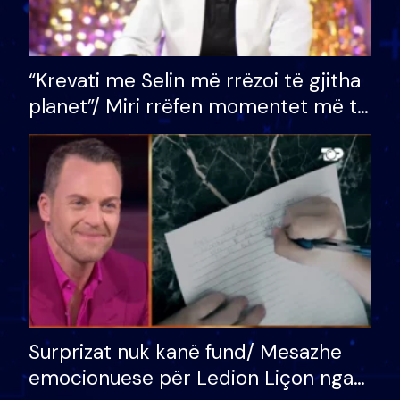
“Krevati me Selin më rrëzoi të gjitha
planet”/ Miri rrëfen momentet më të
bukura në shtëpinë e BB VIP: Do më
mungojë zilja e mëngjesit kur…
Surprizat nuk kanë fund/ Mesazhe
emocionuese për Ledion Liçon nga