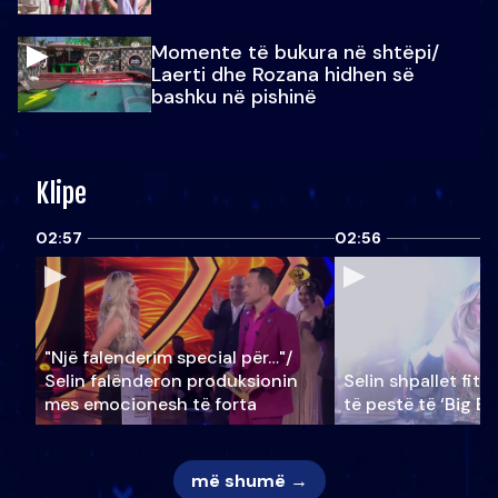
Momente të bukura në shtëpi/
Laerti dhe Rozana hidhen së
bashku në pishinë
Klipe
02:57
02:56
"Një falenderim special për…"/
Selin falënderon produksionin
Selin shpallet fitu
mes emocionesh të forta
të pestë të ‘Big Br
më shumë →