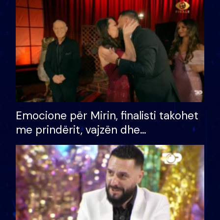
të fituar çmimin e madh
Emocione për Mirin, finalisti takohet
me prindërit, vajzën dhe
bashkëshorten: S’kemi ndonjë letër
divorci apo jo?