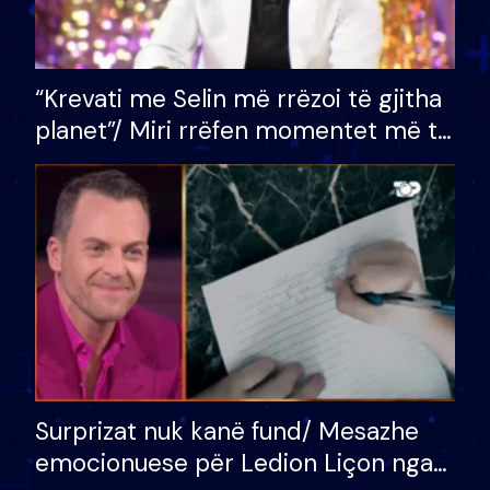
“Krevati me Selin më rrëzoi të gjitha
planet”/ Miri rrëfen momentet më të
bukura në shtëpinë e BB VIP: Do më
mungojë zilja e mëngjesit kur…
Surprizat nuk kanë fund/ Mesazhe
emocionuese për Ledion Liçon nga