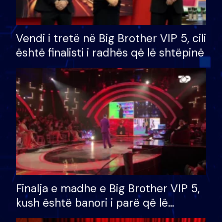
Vendi i tretë në Big Brother VIP 5, cili
është finalisti i radhës që lë shtëpinë
Finalja e madhe e Big Brother VIP 5,
kush është banori i parë që lë
shtëpinë dhe humb mundësinë për