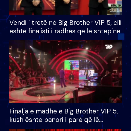
Vendi i tretë në Big Brother VIP 5, cili
është finalisti i radhës që lë shtëpinë
Finalja e madhe e Big Brother VIP 5,
kush është banori i parë që lë
shtëpinë dhe humb mundësinë për