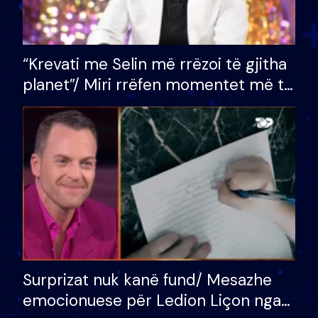
“Krevati me Selin më rrëzoi të gjitha
planet”/ Miri rrëfen momentet më të
bukura në shtëpinë e BB VIP: Do më
mungojë zilja e mëngjesit kur…
Surprizat nuk kanë fund/ Mesazhe
emocionuese për Ledion Liçon nga