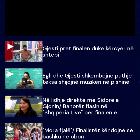
Gjesti pret finalen duke kërcyer në
shtëpi
Egli dhe Gjesti shkëmbejnë puthje
teksa shijojnë muzikën në pishinë
Në lidhje direkte me Sidorela
Gjonin/ Banorët flasin në
"Shqipëria Live" për finalen e
madhe
"Mora fjalë"/ Finalistët këndojnë së
bashku në oborr