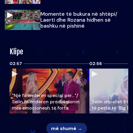
Momente të bukura në shtëpi/
Laerti dhe Rozana hidhen së
bashku në pishinë
Klipe
02:57
02:56
"Një falenderim special për…"/
Selin falënderon produksionin
Selin shpallet fitu
mes emocionesh të forta
të pestë të ‘Big Br
më shumë →