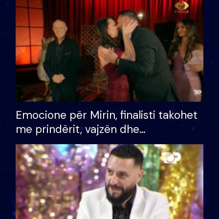
të fituar çmimin e madh
Emocione për Mirin, finalisti takohet
me prindërit, vajzën dhe
bashkëshorten: S’kemi ndonjë letër
divorci apo jo?