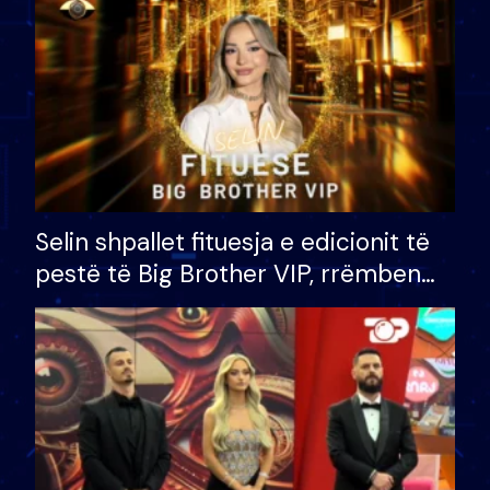
Selin shpallet fituesja e edicionit të
pestë të Big Brother VIP, rrëmben
çmimin e madh prej 100 mijë eurosh