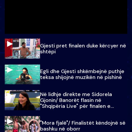
Gjesti pret finalen duke kërcyer në
shtëpi
Egli dhe Gjesti shkëmbejnë puthje
teksa shijojnë muzikën në pishinë
Në lidhje direkte me Sidorela
Gjonin/ Banorët flasin në
"Shqipëria Live" për finalen e
madhe
"Mora fjalë"/ Finalistët këndojnë së
bashku në oborr