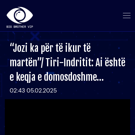
“Jozi ka për të ikur të
martën”/ Tiri-Indritit: Ai është
e keqja e domosdoshme…
02:43 05.02.2025