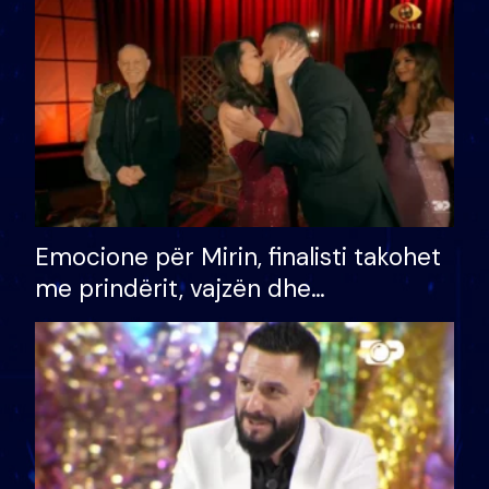
të fituar çmimin e madh
Emocione për Mirin, finalisti takohet
me prindërit, vajzën dhe
bashkëshorten: S’kemi ndonjë letër
divorci apo jo?