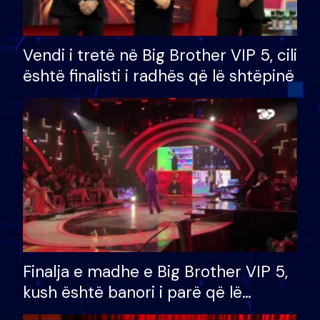
Vendi i tretë në Big Brother VIP 5, cili
është finalisti i radhës që lë shtëpinë
Finalja e madhe e Big Brother VIP 5,
kush është banori i parë që lë
shtëpinë dhe humb mundësinë për