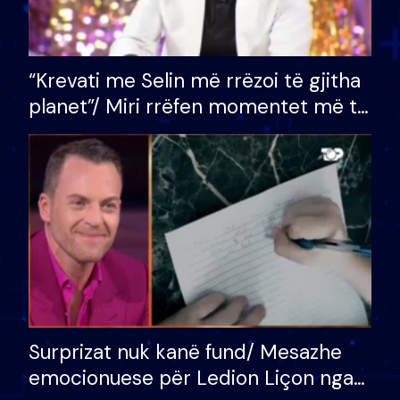
“Krevati me Selin më rrëzoi të gjitha
planet”/ Miri rrëfen momentet më të
bukura në shtëpinë e BB VIP: Do më
mungojë zilja e mëngjesit kur…
Surprizat nuk kanë fund/ Mesazhe
emocionuese për Ledion Liçon nga