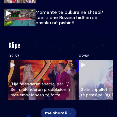
Momente të bukura në shtëpi/
Laerti dhe Rozana hidhen së
bashku në pishinë
Klipe
02:57
02:56
"Një falenderim special për…"/
Selin falënderon produksionin
Selin shpallet fitu
mes emocionesh të forta
të pestë të ‘Big Br
më shumë →