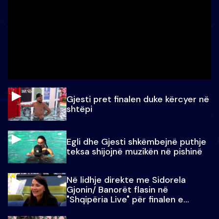
Gjesti pret finalen duke kërcyer në
shtëpi
Egli dhe Gjesti shkëmbejnë puthje
teksa shijojnë muzikën në pishinë
Në lidhje direkte me Sidorela
Gjonin/ Banorët flasin në
"Shqipëria Live" për finalen e
madhe