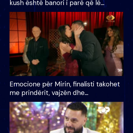
kush është banori i parë që lë
shtëpinë dhe humb mundësinë për
të fituar çmimin e madh
Emocione për Mirin, finalisti takohet
me prindërit, vajzën dhe
bashkëshorten: S’kemi ndonjë letër
divorci apo jo?