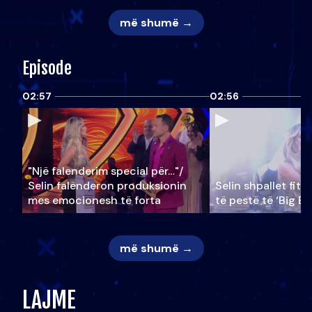
më shumë →
Episode
02:57
02:56
"Një falenderim special për…"/
Selin falënderon produksionin
Selin shpallet fitu
mes emocionesh të forta
të pestë të ‘Big Br
më shumë →
LAJME