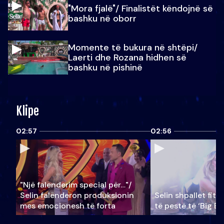
"Mora fjalë"/ Finalistët këndojnë së
bashku në oborr
Momente të bukura në shtëpi/
Laerti dhe Rozana hidhen së
bashku në pishinë
Klipe
02:57
02:56
"Një falenderim special për…"/
Selin falënderon produksionin
Selin shpallet fitu
mes emocionesh të forta
të pestë të ‘Big Br