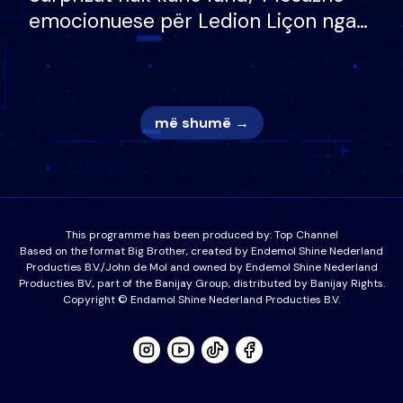
emocionuese për Ledion Liçon nga
nëna dhe fëmijët e tij, moderatori
nuk i mban dot lotët: Nuk meritoj…
më shumë →
This programme has been produced by:
Top Channel
Based on the format Big Brother, created by Endemol Shine Nederland
Producties B.V./John de Mol and owned by Endemol Shine Nederland
Producties BV., part of the Banijay Group, distributed by Banijay Rights.
Copyright © Endamol Shine Nederland Producties B.V.