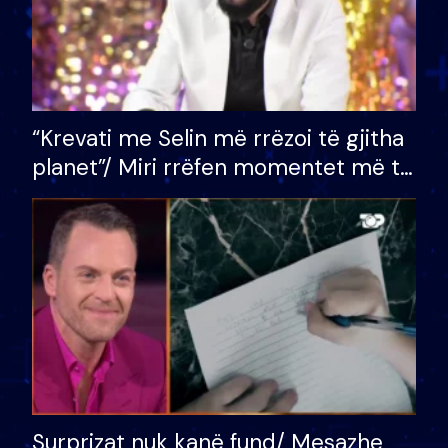
“Krevati me Selin më rrëzoi të gjitha
planet”/ Miri rrëfen momentet më të
bukura në shtëpinë e BB VIP: Do më
mungojë zilja e mëngjesit kur…
Surprizat nuk kanë fund/ Mesazhe