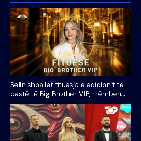
Selin shpallet fituesja e edicionit të
pestë të Big Brother VIP, rrëmben
çmimin e madh prej 100 mijë eurosh