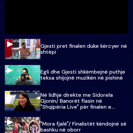
Gjesti pret finalen duke kërcyer në
shtëpi
Egli dhe Gjesti shkëmbejnë puthje
teksa shijojnë muzikën në pishinë
Në lidhje direkte me Sidorela
Gjonin/ Banorët flasin në
"Shqipëria Live" për finalen e
madhe
"Mora fjalë"/ Finalistët këndojnë së
bashku në oborr