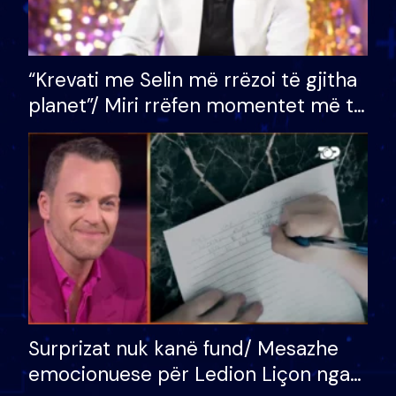
“Krevati me Selin më rrëzoi të gjitha
planet”/ Miri rrëfen momentet më të
bukura në shtëpinë e BB VIP: Do më
mungojë zilja e mëngjesit kur…
Surprizat nuk kanë fund/ Mesazhe
emocionuese për Ledion Liçon nga