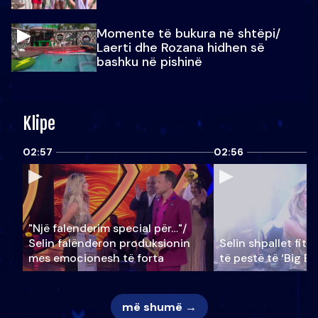
Momente të bukura në shtëpi/
Laerti dhe Rozana hidhen së
bashku në pishinë
Klipe
02:57
02:56
"Një falenderim special për…"/
Selin falënderon produksionin
Selin shpallet fitu
mes emocionesh të forta
të pestë të ‘Big Br
më shumë →