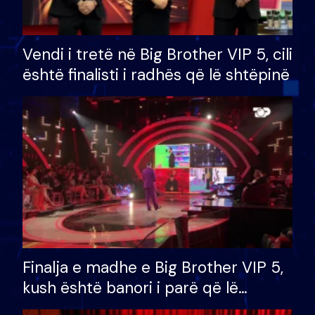
Vendi i tretë në Big Brother VIP 5, cili
është finalisti i radhës që lë shtëpinë
Finalja e madhe e Big Brother VIP 5,
kush është banori i parë që lë
shtëpinë dhe humb mundësinë për