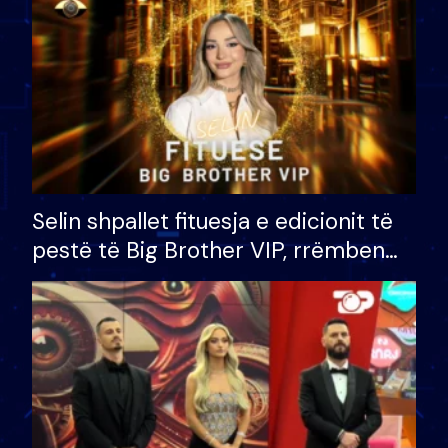
Selin shpallet fituesja e edicionit të
pestë të Big Brother VIP, rrëmben
çmimin e madh prej 100 mijë eurosh