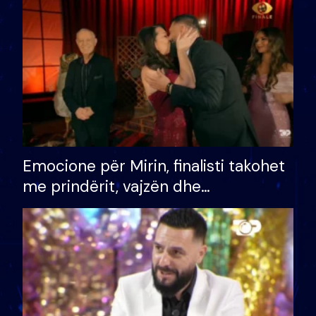
të fituar çmimin e madh
Emocione për Mirin, finalisti takohet
me prindërit, vajzën dhe
bashkëshorten: S’kemi ndonjë letër
divorci apo jo?