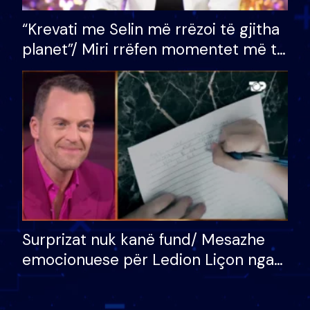
“Krevati me Selin më rrëzoi të gjitha
planet”/ Miri rrëfen momentet më të
bukura në shtëpinë e BB VIP: Do më
mungojë zilja e mëngjesit kur…
Surprizat nuk kanë fund/ Mesazhe
emocionuese për Ledion Liçon nga
nëna dhe fëmijët e tij, moderatori
nuk i mban dot lotët: Nuk meritoj…