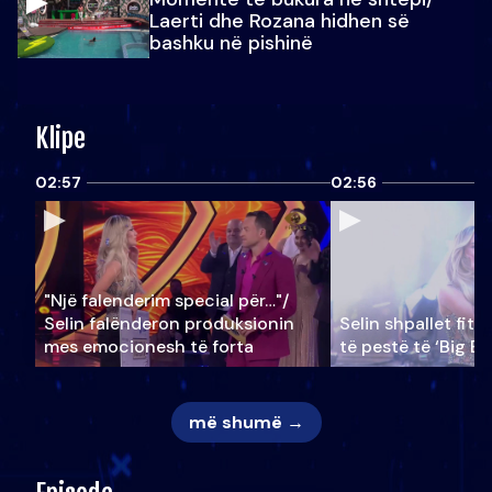
Laerti dhe Rozana hidhen së
bashku në pishinë
Klipe
02:57
02:56
"Një falenderim special për…"/
Selin falënderon produksionin
Selin shpallet fitu
mes emocionesh të forta
të pestë të ‘Big Br
më shumë →