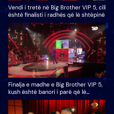
Vendi i tretë në Big Brother VIP 5, cili
është finalisti i radhës që lë shtëpinë
Finalja e madhe e Big Brother VIP 5,
kush është banori i parë që lë
shtëpinë dhe humb mundësinë për
të fituar çmimin e madh