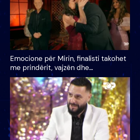
Emocione për Mirin, finalisti takohet
me prindërit, vajzën dhe
bashkëshorten: S’kemi ndonjë letër
divorci apo jo?