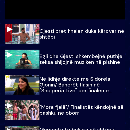
Gjesti pret finalen duke kërcyer në
shtëpi
Egli dhe Gjesti shkëmbejnë puthje
teksa shijojnë muzikën në pishinë
Në lidhje direkte me Sidorela
Gjonin/ Banorët flasin në
"Shqipëria Live" për finalen e
madhe
"Mora fjalë"/ Finalistët këndojnë së
bashku në oborr
Momente të bukura në shtëpi/