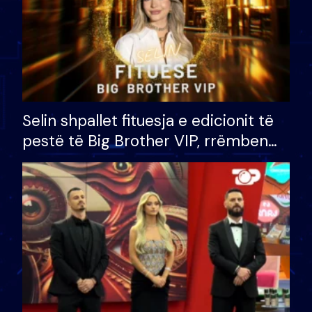
Selin shpallet fituesja e edicionit të
pestë të Big Brother VIP, rrëmben
çmimin e madh prej 100 mijë eurosh