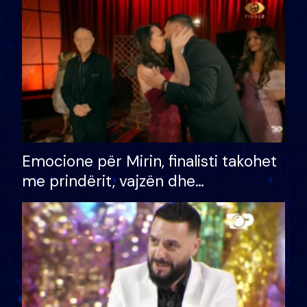
të fituar çmimin e madh
Emocione për Mirin, finalisti takohet
me prindërit, vajzën dhe
bashkëshorten: S’kemi ndonjë letër
divorci apo jo?