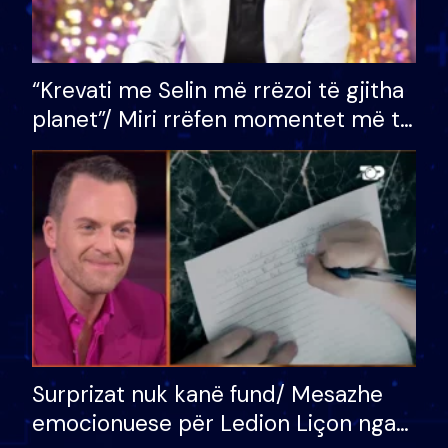
“Krevati me Selin më rrëzoi të gjitha
planet”/ Miri rrëfen momentet më të
bukura në shtëpinë e BB VIP: Do më
mungojë zilja e mëngjesit kur…
Surprizat nuk kanë fund/ Mesazhe
emocionuese për Ledion Liçon nga