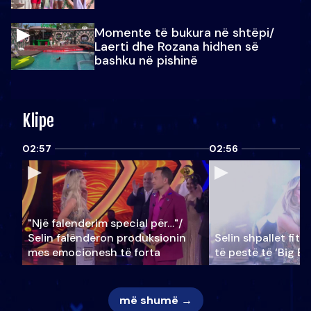
Momente të bukura në shtëpi/
Laerti dhe Rozana hidhen së
bashku në pishinë
Klipe
02:57
02:56
"Një falenderim special për…"/
Selin falënderon produksionin
Selin shpallet fitu
mes emocionesh të forta
të pestë të ‘Big Br
më shumë →