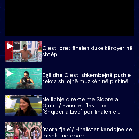
Gjesti pret finalen duke kërcyer në
shtëpi
Egli dhe Gjesti shkëmbejnë puthje
teksa shijojnë muzikën në pishinë
Në lidhje direkte me Sidorela
Gjonin/ Banorët flasin në
"Shqipëria Live" për finalen e
madhe
"Mora fjalë"/ Finalistët këndojnë së
bashku në oborr