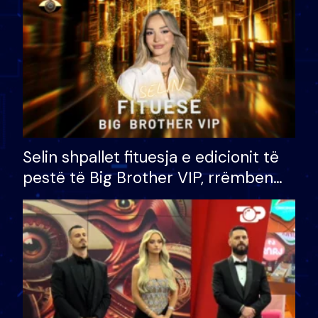
Selin shpallet fituesja e edicionit të
pestë të Big Brother VIP, rrëmben
çmimin e madh prej 100 mijë eurosh