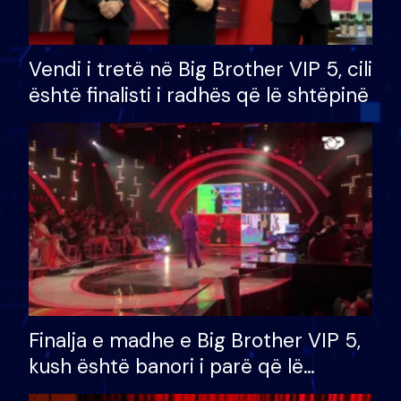
Vendi i tretë në Big Brother VIP 5, cili
është finalisti i radhës që lë shtëpinë
Finalja e madhe e Big Brother VIP 5,
kush është banori i parë që lë
shtëpinë dhe humb mundësinë për