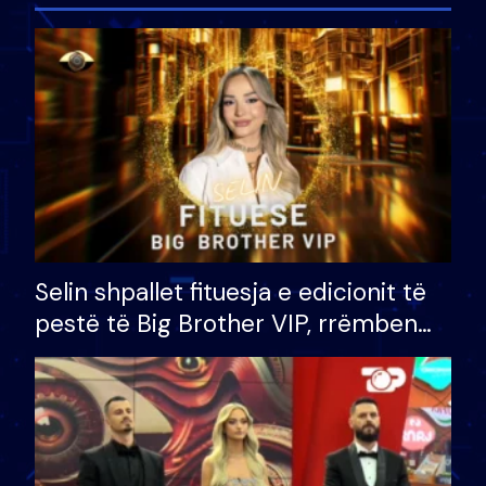
Selin shpallet fituesja e edicionit të
pestë të Big Brother VIP, rrëmben
çmimin e madh prej 100 mijë eurosh