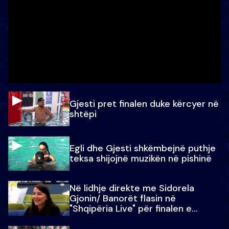
Gjesti pret finalen duke kërcyer në
shtëpi
Egli dhe Gjesti shkëmbejnë puthje
teksa shijojnë muzikën në pishinë
Në lidhje direkte me Sidorela
Gjonin/ Banorët flasin në
"Shqipëria Live" për finalen e
madhe