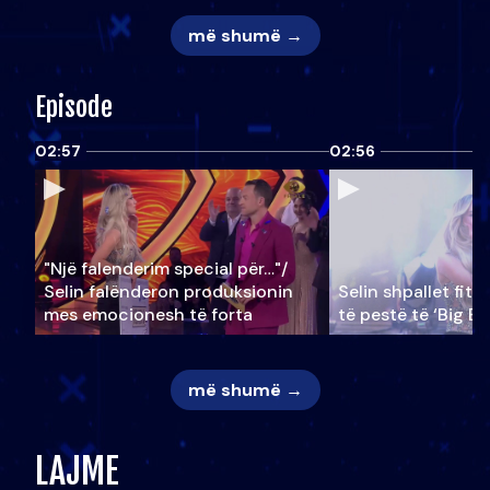
më shumë →
Episode
02:57
02:56
"Një falenderim special për…"/
Selin falënderon produksionin
Selin shpallet fitu
mes emocionesh të forta
të pestë të ‘Big Br
më shumë →
LAJME