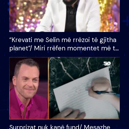
“Krevati me Selin më rrëzoi të gjitha
planet”/ Miri rrëfen momentet më të
bukura në shtëpinë e BB VIP: Do më
mungojë zilja e mëngjesit kur…
Surprizat nuk kanë fund/ Mesazhe