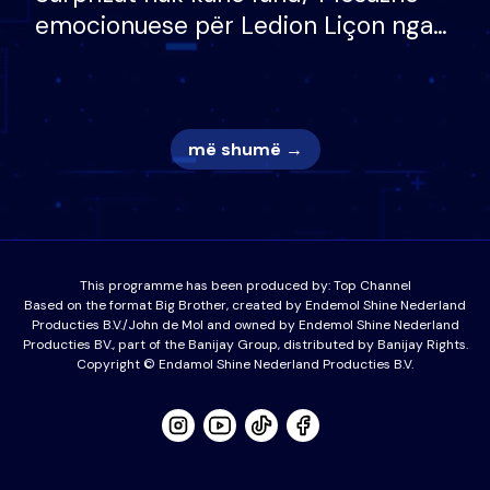
emocionuese për Ledion Liçon nga
nëna dhe fëmijët e tij, moderatori
nuk i mban dot lotët: Nuk meritoj…
më shumë →
This programme has been produced by:
Top Channel
Based on the format Big Brother, created by Endemol Shine Nederland
Producties B.V./John de Mol and owned by Endemol Shine Nederland
Producties BV., part of the Banijay Group, distributed by Banijay Rights.
Copyright © Endamol Shine Nederland Producties B.V.