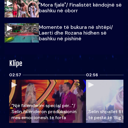
"Mora fjalë"/ Finalistët këndojnë së
bashku në oborr
Momente të bukura në shtëpi/
Laerti dhe Rozana hidhen së
bashku në pishinë
Klipe
02:57
02:56
"Një falenderim special për…"/
Selin falënderon produksionin
Selin shpallet fitu
mes emocionesh të forta
të pestë të ‘Big Br