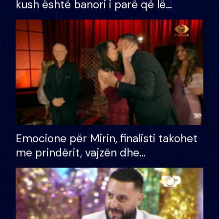
kush është banori i parë që lë
shtëpinë dhe humb mundësinë për
të fituar çmimin e madh
Emocione për Mirin, finalisti takohet
me prindërit, vajzën dhe
bashkëshorten: S’kemi ndonjë letër
divorci apo jo?