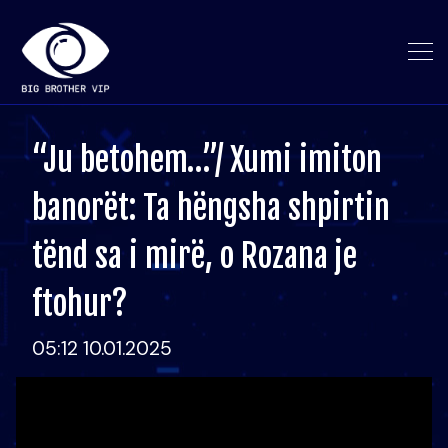
“Ju betohem…”/ Xumi imiton
banorët: Ta hëngsha shpirtin
tënd sa i mirë, o Rozana je
ftohur?
05:12 10.01.2025