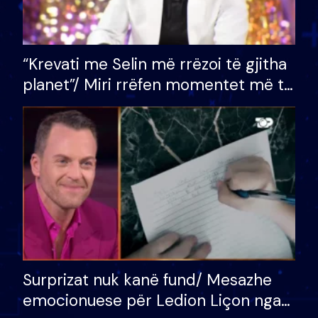
“Krevati me Selin më rrëzoi të gjitha
planet”/ Miri rrëfen momentet më të
bukura në shtëpinë e BB VIP: Do më
mungojë zilja e mëngjesit kur…
Surprizat nuk kanë fund/ Mesazhe
emocionuese për Ledion Liçon nga