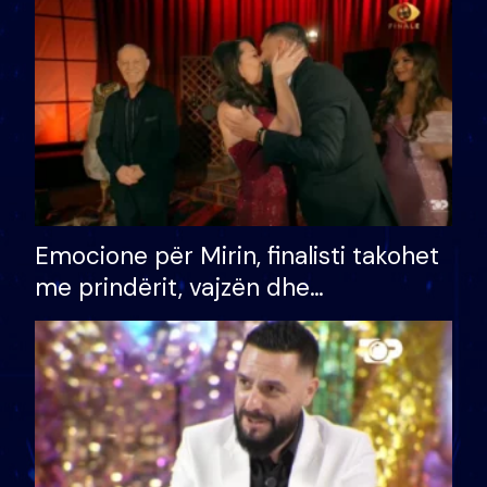
të fituar çmimin e madh
Emocione për Mirin, finalisti takohet
me prindërit, vajzën dhe
bashkëshorten: S’kemi ndonjë letër
divorci apo jo?