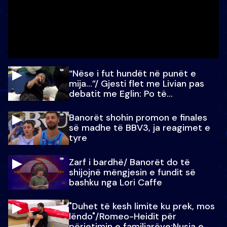
“Nëse i fut hundët në punët e
mija…”/ Gjesti flet me Livian pas
debatit me Eglin: Po të
paralajmëroj
Banorët shohin promon e finales
së madhe të BBV3, ja reagimet e
tyre
Zarf i bardhë/ Banorët do të
shijojnë mëngjesin e fundit së
bashku nga Lori Caffe
"Duhet të kesh limite ku prek, mos
lëndo"/Romeo-Heidit për
përjetimin e familjarëve:Nusja e