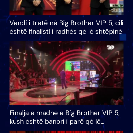
Vendi i tretë në Big Brother VIP 5, cili
është finalisti i radhës që lë shtëpinë
Finalja e madhe e Big Brother VIP 5,
kush është banori i parë që lë
shtëpinë dhe humb mundësinë për