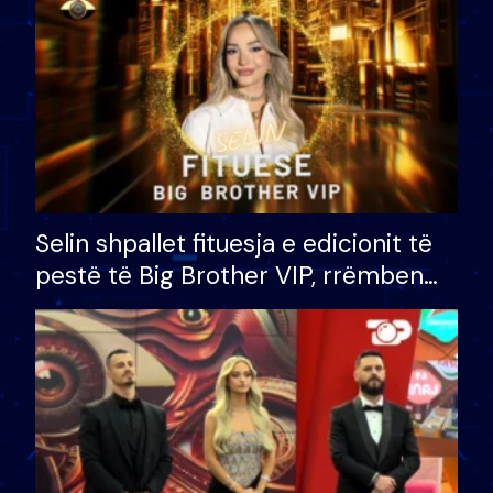
Selin shpallet fituesja e edicionit të
pestë të Big Brother VIP, rrëmben
çmimin e madh prej 100 mijë eurosh