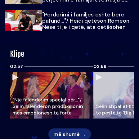
Julit…
"Përdorimi i familjes është bërë
pafund…"/ Heidi qetëson Romeon:
Nëse ti je i qetë, ata qetësohen
Klipe
02:57
02:56
"Një falenderim special për…"/
Selin falënderon produksionin
Selin shpallet fitu
mes emocionesh të forta
të pestë të ‘Big Br
më shumë →