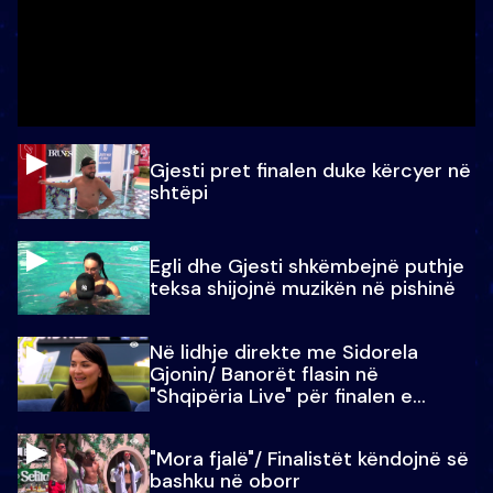
Gjesti pret finalen duke kërcyer në
shtëpi
Egli dhe Gjesti shkëmbejnë puthje
teksa shijojnë muzikën në pishinë
Në lidhje direkte me Sidorela
Gjonin/ Banorët flasin në
"Shqipëria Live" për finalen e
madhe
"Mora fjalë"/ Finalistët këndojnë së
bashku në oborr