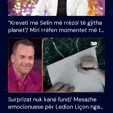
“Krevati me Selin më rrëzoi të gjitha
planet”/ Miri rrëfen momentet më të
bukura në shtëpinë e BB VIP: Do më
mungojë zilja e mëngjesit kur…
Surprizat nuk kanë fund/ Mesazhe
emocionuese për Ledion Liçon nga