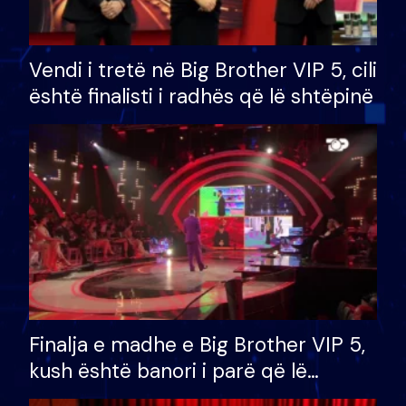
Vendi i tretë në Big Brother VIP 5, cili
është finalisti i radhës që lë shtëpinë
Finalja e madhe e Big Brother VIP 5,
kush është banori i parë që lë
shtëpinë dhe humb mundësinë për