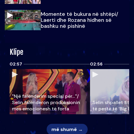
Momente të bukura në shtëpi/
Laerti dhe Rozana hidhen së
bashku në pishinë
Klipe
02:57
02:56
"Një falenderim special për…"/
Selin falënderon produksionin
Selin shpallet fitu
mes emocionesh të forta
të pestë të ‘Big Br
më shumë →