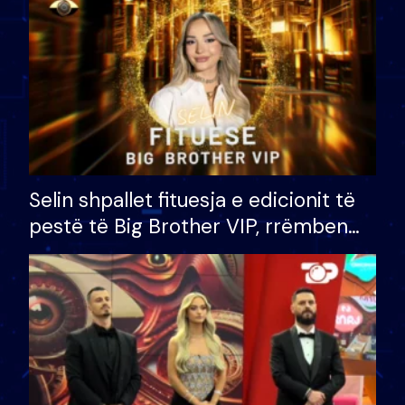
Selin shpallet fituesja e edicionit të
pestë të Big Brother VIP, rrëmben
çmimin e madh prej 100 mijë eurosh