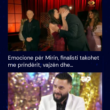
të fituar çmimin e madh
Emocione për Mirin, finalisti takohet
me prindërit, vajzën dhe
bashkëshorten: S’kemi ndonjë letër
divorci apo jo?