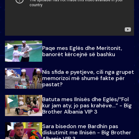
Paqe mes Eglës dhe Meritonit,
banorët kërcejnë së bashku
Nis sfida e pyetjeve, cili nga grupet
memorizoi më shumë fakte për
pastat?
Batuta mes Ilnisës dhe Eglës/“Fol
kur jam aty, jo pas krahëve…” - Big
Brother Albania VIP 3
Sara bisedon me Bardhin pas
diskutimit me Ilnisën - Big Brother
Albania VIP 3