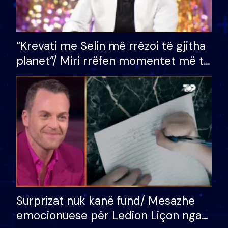
“Krevati me Selin më rrëzoi të gjitha
planet”/ Miri rrëfen momentet më të
bukura në shtëpinë e BB VIP: Do më
mungojë zilja e mëngjesit kur…
Surprizat nuk kanë fund/ Mesazhe
emocionuese për Ledion Liçon nga