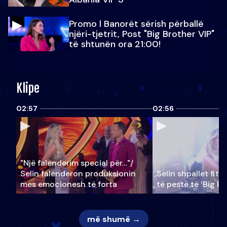
Promo l Banorët sërish përballë
njëri-tjetrit, Post "Big Brother VIP"
të shtunën ora 21:00!
Klipe
02:57
02:56
"Një falenderim special për…"/
Selin falënderon produksionin
Selin shpallet fitu
mes emocionesh të forta
të pestë të ‘Big Br
më shumë →