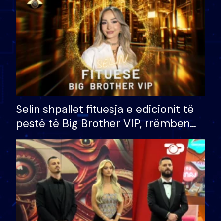
Selin shpallet fituesja e edicionit të
pestë të Big Brother VIP, rrëmben
çmimin e madh prej 100 mijë eurosh