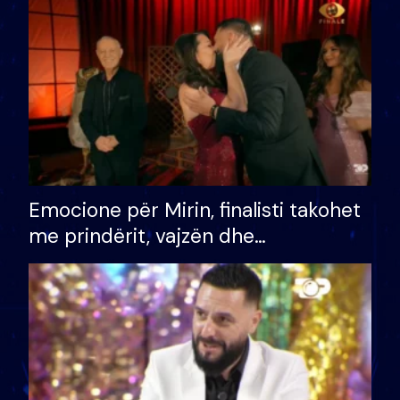
të fituar çmimin e madh
Emocione për Mirin, finalisti takohet
me prindërit, vajzën dhe
bashkëshorten: S’kemi ndonjë letër
divorci apo jo?