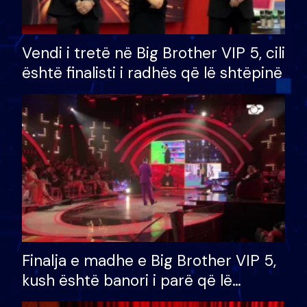
Vendi i tretë në Big Brother VIP 5, cili
është finalisti i radhës që lë shtëpinë
Finalja e madhe e Big Brother VIP 5,
kush është banori i parë që lë
shtëpinë dhe humb mundësinë për