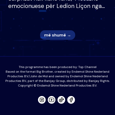
emocionuese për Ledion Liçon nga
nëna dhe fëmijët e tij, moderatori
nuk i mban dot lotët: Nuk meritoj…
më shumë →
This programme has been produced by:
Top Channel
Based on the format Big Brother, created by Endemol Shine Nederland
Producties B.V./John de Mol and owned by Endemol Shine Nederland
Producties BV., part of the Banijay Group, distributed by Banijay Rights.
Copyright © Endamol Shine Nederland Producties B.V.