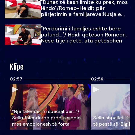
"Duhet të kesh limite ku prek, mos
lëndo"/Romeo-Heidit për
përjetimin e familjarëve:Nusja e
Julit…
"Përdorimi i familjes është bërë
pafund…"/ Heidi qetëson Romeon:
Nëse ti je i qetë, ata qetësohen
Klipe
02:57
02:56
"Një falenderim special për…"/
Selin falënderon produksionin
Selin shpallet fitu
mes emocionesh të forta
të pestë të ‘Big Br