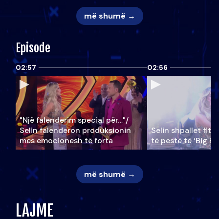
më shumë →
Episode
02:57
02:56
"Një falenderim special për…"/
Selin falënderon produksionin
Selin shpallet fitu
mes emocionesh të forta
të pestë të ‘Big Br
më shumë →
LAJME