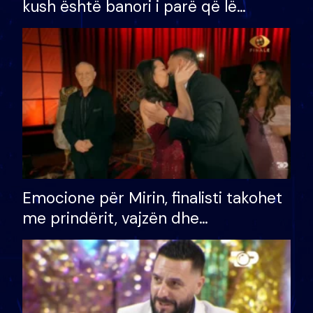
kush është banori i parë që lë
shtëpinë dhe humb mundësinë për
të fituar çmimin e madh
Emocione për Mirin, finalisti takohet
me prindërit, vajzën dhe
bashkëshorten: S’kemi ndonjë letër
divorci apo jo?