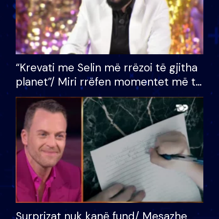
“Krevati me Selin më rrëzoi të gjitha
planet”/ Miri rrëfen momentet më të
bukura në shtëpinë e BB VIP: Do më
mungojë zilja e mëngjesit kur…
Surprizat nuk kanë fund/ Mesazhe