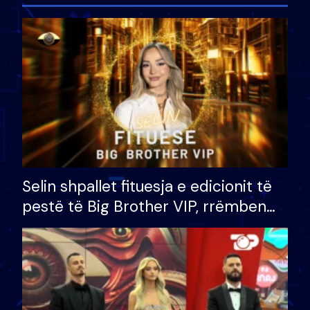
Selin shpallet fituesja e edicionit të
pestë të Big Brother VIP, rrëmben
çmimin e madh prej 100 mijë eurosh