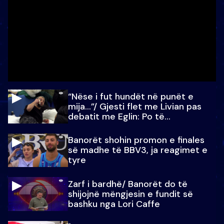
“Nëse i fut hundët në punët e
mija…”/ Gjesti flet me Livian pas
debatit me Eglin: Po të
paralajmëroj
Banorët shohin promon e finales
së madhe të BBV3, ja reagimet e
tyre
Zarf i bardhë/ Banorët do të
shijojnë mëngjesin e fundit së
bashku nga Lori Caffe