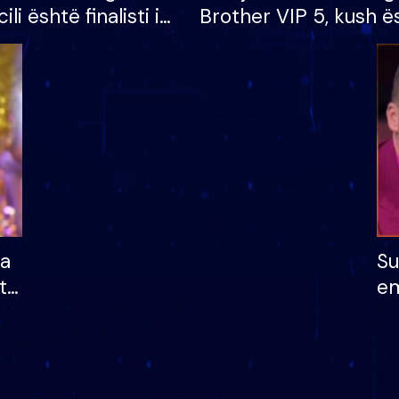
cili është finalisti i
Brother VIP 5, kush ë
 që lë shtëpinë
banori i parë që lë sh
dhe humb mundësinë
të fituar çmimin e m
ha
Su
të
em
më
në
nu