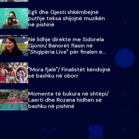
Egli dhe Gjesti shkëmbejnë
puthje teksa shijojnë muzikën
në pishinë
Në lidhje direkte me Sidorela
Gjonin/ Banorët flasin në
"Shqipëria Live" për finalen e
madhe
"Mora fjalë"/ Finalistët këndojnë
së bashku në oborr
Momente të bukura në shtëpi/
Laerti dhe Rozana hidhen së
bashku në pishinë