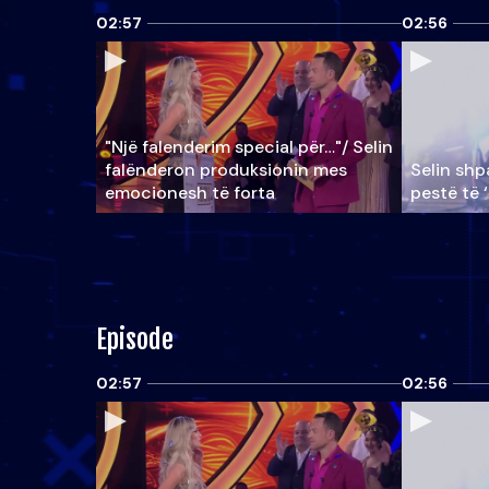
02:57
02:56
"Një falenderim special për…"/ Selin
falënderon produksionin mes
Selin shpa
emocionesh të forta
pestë të 
Episode
02:57
02:56