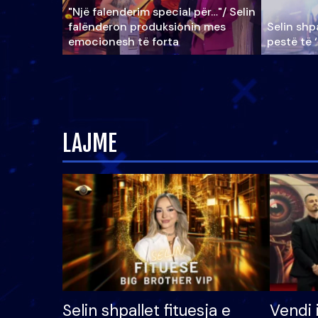
"Një falenderim special për…"/ Selin
falënderon produksionin mes
Selin shpa
emocionesh të forta
pestë të 
LAJME
Selin shpallet fituesja e
Vendi 