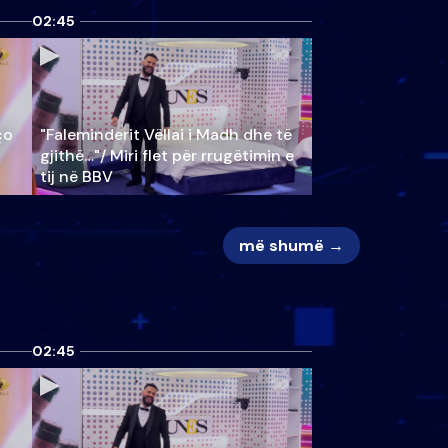
02:45
ço
"Faleminderit Vëllai i Madh dhe të
gjithë…"/ Miri flet për rrugëtimin e
tij në BBV
më shumë →
02:45