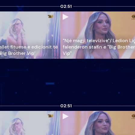
02:51
"Një magji televizive"/ Ledion Li
llet fituese e edicionit të
falenderon stafin e "Big Brother
‘Big Brother Vip’
Vip"
02:51