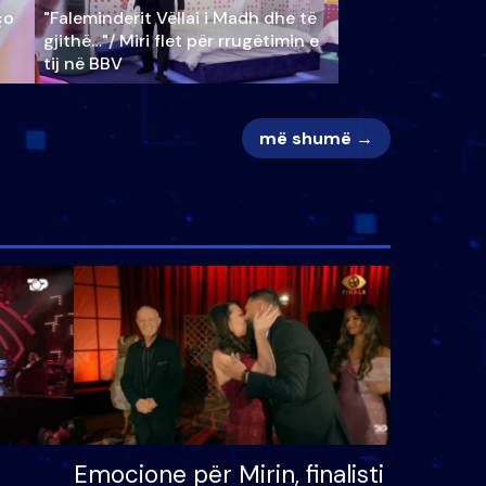
ço
"Faleminderit Vëllai i Madh dhe të
gjithë…"/ Miri flet për rrugëtimin e
tij në BBV
më shumë →
Emocione për Mirin, finalisti