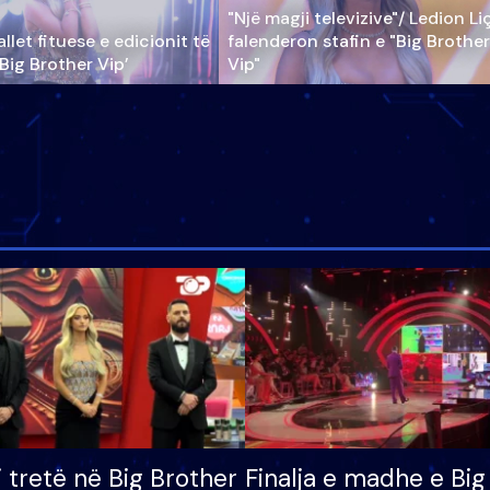
"Një magji televizive"/ Ledion Li
llet fituese e edicionit të
falenderon stafin e "Big Brother
‘Big Brother Vip’
Vip"
i tretë në Big Brother
Finalja e madhe e Big