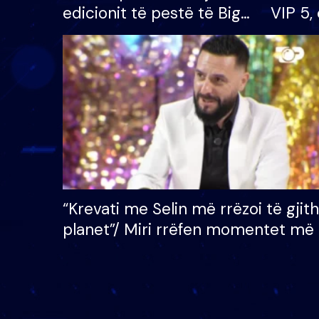
edicionit të pestë të Big
VIP 5, 
Brother VIP, rrëmben
radhës
çmimin e madh prej 100
mijë eurosh
“Krevati me Selin më rrëzoi të gjit
planet”/ Miri rrëfen momentet më 
bukura në shtëpinë e BB VIP: Do 
mungojë zilja e mëngjesit kur…