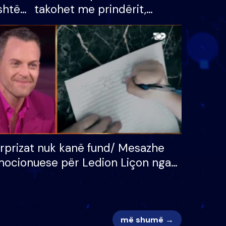
shtë
takohet me prindërit,
tëpinë
vajzën dhe bashkëshorten:
 për
S’kemi ndonjë letër divorci
adh
apo jo?
rprizat nuk kanë fund/ Mesazhe
ocionuese për Ledion Liçon nga
na dhe fëmijët e tij, moderatori
k i mban dot lotët: Nuk meritoj…
më shumë →