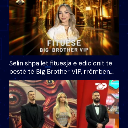
Selin shpallet fituesja e edicionit të
pestë të Big Brother VIP, rrëmben
çmimin e madh prej 100 mijë eurosh