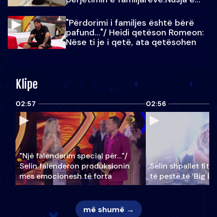
Julit…
"Përdorimi i familjes është bërë
pafund…"/ Heidi qetëson Romeon:
Nëse ti je i qetë, ata qetësohen
Klipe
02:57
02:56
"Një falenderim special për…"/
Selin falënderon produksionin
Selin shpallet fitu
mes emocionesh të forta
të pestë të ‘Big Br
më shumë →