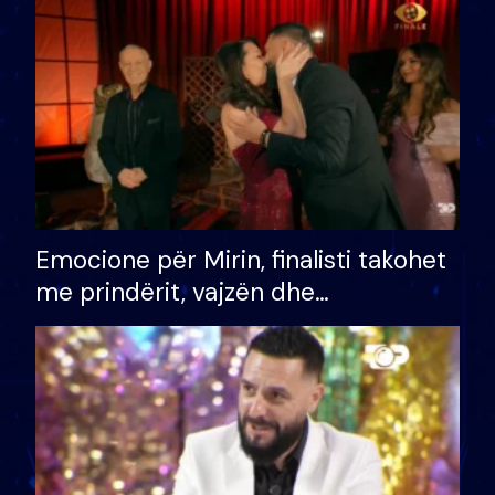
të fituar çmimin e madh
Emocione për Mirin, finalisti takohet
me prindërit, vajzën dhe
bashkëshorten: S’kemi ndonjë letër
divorci apo jo?