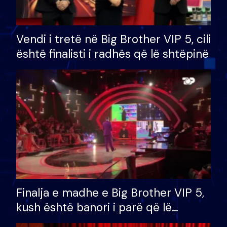
Vendi i tretë në Big Brother VIP 5, cili
është finalisti i radhës që lë shtëpinë
Finalja e madhe e Big Brother VIP 5,
kush është banori i parë që lë
shtëpinë dhe humb mundësinë për