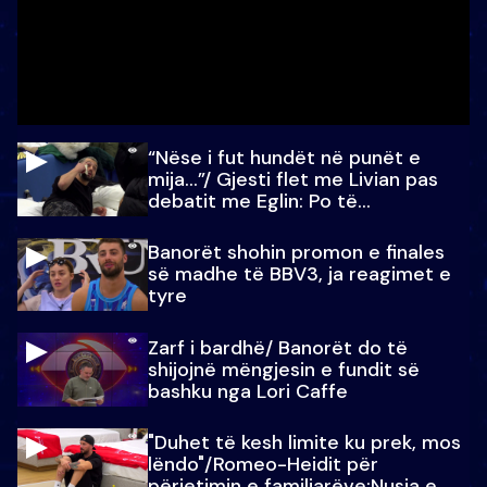
“Nëse i fut hundët në punët e
mija…”/ Gjesti flet me Livian pas
debatit me Eglin: Po të
paralajmëroj
Banorët shohin promon e finales
së madhe të BBV3, ja reagimet e
tyre
Zarf i bardhë/ Banorët do të
shijojnë mëngjesin e fundit së
bashku nga Lori Caffe
"Duhet të kesh limite ku prek, mos
lëndo"/Romeo-Heidit për
përjetimin e familjarëve:Nusja e