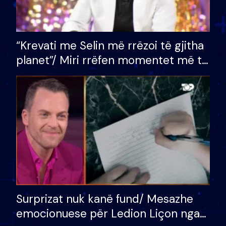
“Krevati me Selin më rrëzoi të gjitha
planet”/ Miri rrëfen momentet më të
bukura në shtëpinë e BB VIP: Do më
mungojë zilja e mëngjesit kur…
Surprizat nuk kanë fund/ Mesazhe
emocionuese për Ledion Liçon nga