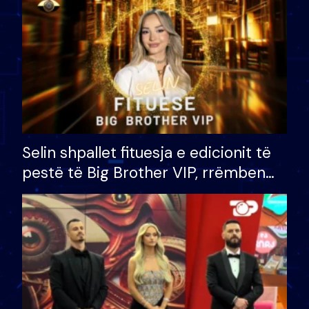
Selin shpallet fituesja e edicionit të
pestë të Big Brother VIP, rrëmben
çmimin e madh prej 100 mijë eurosh