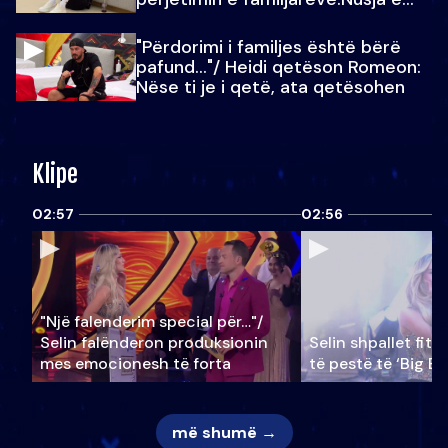
Julit…
"Përdorimi i familjes është bërë
pafund…"/ Heidi qetëson Romeon:
Nëse ti je i qetë, ata qetësohen
Klipe
02:57
02:56
"Një falenderim special për…"/
Selin falënderon produksionin
Selin shpallet fitu
mes emocionesh të forta
të pestë të ‘Big Br
më shumë →