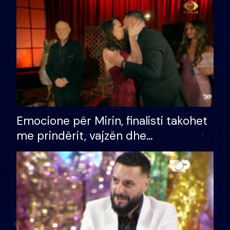
të fituar çmimin e madh
Emocione për Mirin, finalisti takohet
me prindërit, vajzën dhe
bashkëshorten: S’kemi ndonjë letër
divorci apo jo?