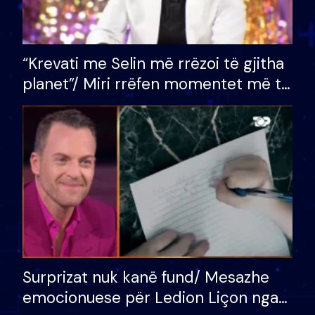
“Krevati me Selin më rrëzoi të gjitha
planet”/ Miri rrëfen momentet më të
bukura në shtëpinë e BB VIP: Do më
mungojë zilja e mëngjesit kur…
Surprizat nuk kanë fund/ Mesazhe
emocionuese për Ledion Liçon nga