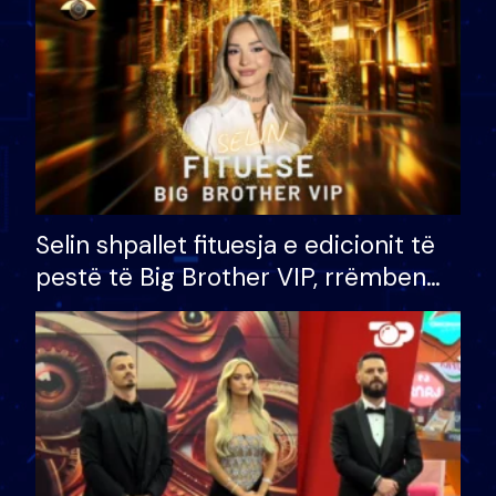
Selin shpallet fituesja e edicionit të
pestë të Big Brother VIP, rrëmben
çmimin e madh prej 100 mijë eurosh