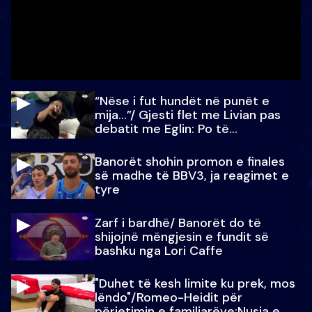
“Nëse i fut hundët në punët e
mija…”/ Gjesti flet me Livian pas
debatit me Eglin: Po të
paralajmëroj
Banorët shohin promon e finales
së madhe të BBV3, ja reagimet e
tyre
Zarf i bardhë/ Banorët do të
shijojnë mëngjesin e fundit së
bashku nga Lori Caffe
"Duhet të kesh limite ku prek, mos
lëndo"/Romeo-Heidit për
përjetimin e familjarëve:Nusja e