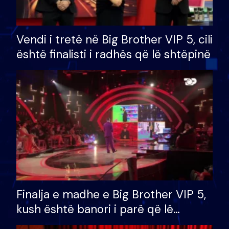
Vendi i tretë në Big Brother VIP 5, cili
është finalisti i radhës që lë shtëpinë
Finalja e madhe e Big Brother VIP 5,
kush është banori i parë që lë
shtëpinë dhe humb mundësinë për