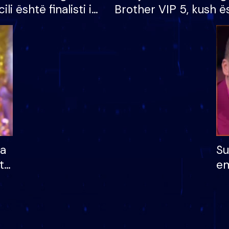
cili është finalisti i
Brother VIP 5, kush ë
 që lë shtëpinë
banori i parë që lë sh
dhe humb mundësinë
të fituar çmimin e m
ha
Su
të
em
më
në
nu