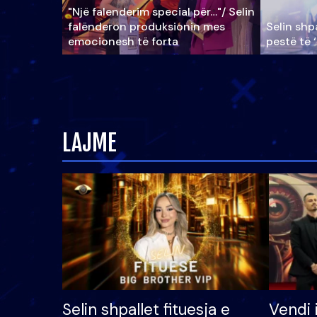
"Një falenderim special për…"/ Selin
falënderon produksionin mes
Selin shpa
emocionesh të forta
pestë të 
LAJME
Selin shpallet fituesja e
Vendi 