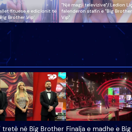
"Një magji televizive"/ Ledion Li
llet fituese e edicionit të
falenderon stafin e "Big Brother
‘Big Brother Vip’
Vip"
i tretë në Big Brother
Finalja e madhe e Big