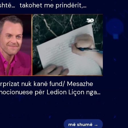
shtë
takohet me prindërit,
tëpinë
vajzën dhe bashkëshorten:
 për
S’kemi ndonjë letër divorci
adh
apo jo?
rprizat nuk kanë fund/ Mesazhe
ocionuese për Ledion Liçon nga
na dhe fëmijët e tij, moderatori
k i mban dot lotët: Nuk meritoj…
më shumë →