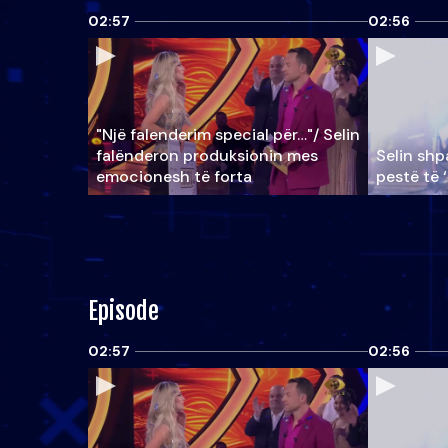
02:57
02:56
"Një falenderim special për…"/ Selin
falënderon produksionin mes
Selin shpa
emocionesh të forta
pestë të 
Episode
02:57
02:56