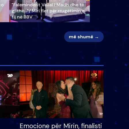
ço
"Faleminderit Vëllai i Madh dhe të
gjithë…"/ Miri flet për rrugëtimin e
tij në BBV
më shumë →
Emocione për Mirin, finalisti