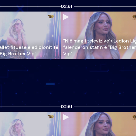
02:51
"Një magji televizive"/ Ledion Li
llet fituese e edicionit të
falenderon stafin e "Big Brother
‘Big Brother Vip’
Vip"
02:51