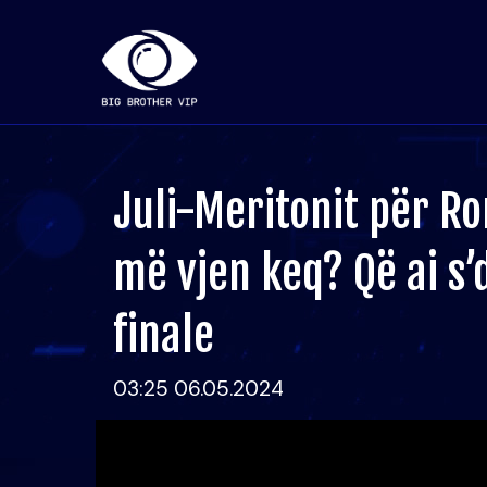
Juli-Meritonit për Ro
më vjen keq? Që ai s’
finale
03:25 06.05.2024