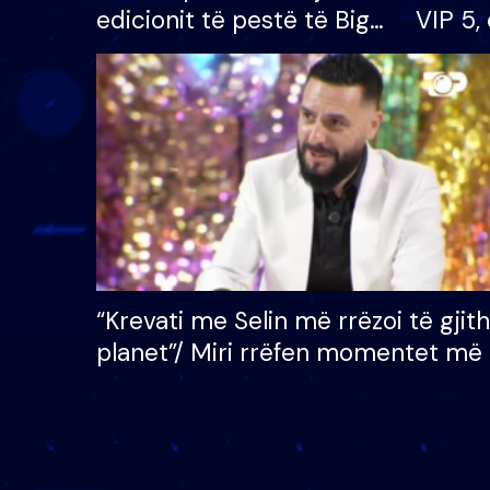
edicionit të pestë të Big
VIP 5, 
Brother VIP, rrëmben
radhës
çmimin e madh prej 100
mijë eurosh
“Krevati me Selin më rrëzoi të gjit
planet”/ Miri rrëfen momentet më 
bukura në shtëpinë e BB VIP: Do 
mungojë zilja e mëngjesit kur…