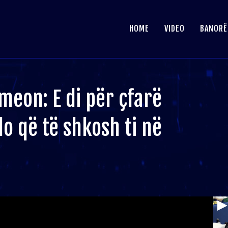
HOME
VIDEO
BANORË
meon: E di për çfarë
do që të shkosh ti në