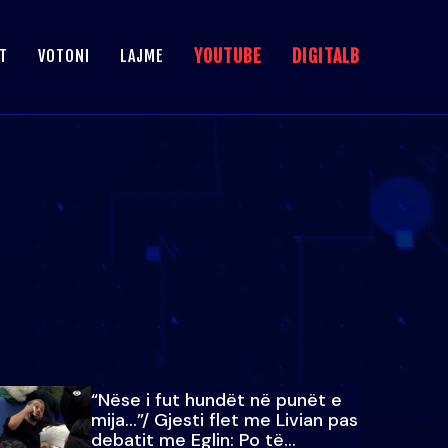
YOUTUBE
DIGITALB
T
VOTONI
LAJME
“Nëse i fut hundët në punët e
mija…”/ Gjesti flet me Livian pas
debatit me Eglin: Po të