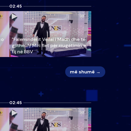
02:45
ço
"Faleminderit Vëllai i Madh dhe të
gjithë…"/ Miri flet për rrugëtimin e
tij në BBV
më shumë →
02:45