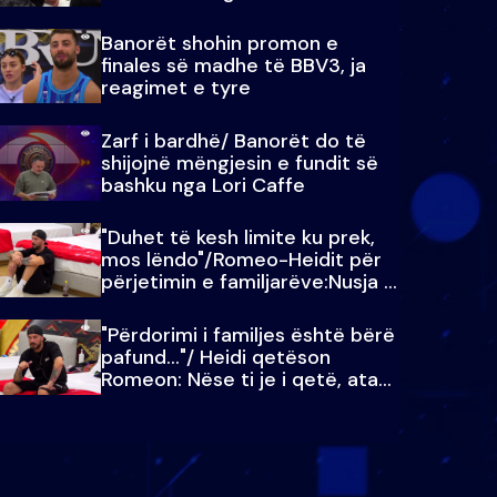
paralajmëroj
Banorët shohin promon e
finales së madhe të BBV3, ja
reagimet e tyre
Zarf i bardhë/ Banorët do të
shijojnë mëngjesin e fundit së
bashku nga Lori Caffe
"Duhet të kesh limite ku prek,
mos lëndo"/Romeo-Heidit për
përjetimin e familjarëve:Nusja e
Julit…
"Përdorimi i familjes është bërë
pafund…"/ Heidi qetëson
Romeon: Nëse ti je i qetë, ata
qetësohen