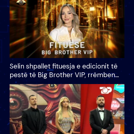
Selin shpallet fituesja e edicionit të
pestë të Big Brother VIP, rrëmben
çmimin e madh prej 100 mijë eurosh