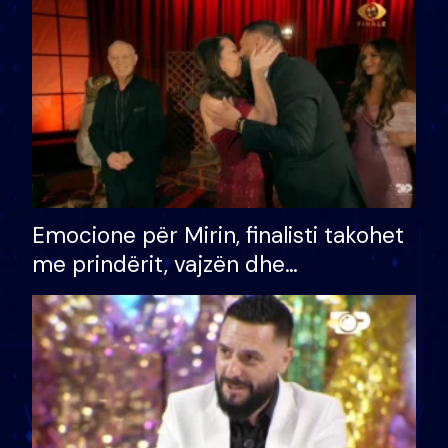
të fituar çmimin e madh
Emocione për Mirin, finalisti takohet
me prindërit, vajzën dhe
bashkëshorten: S’kemi ndonjë letër
divorci apo jo?