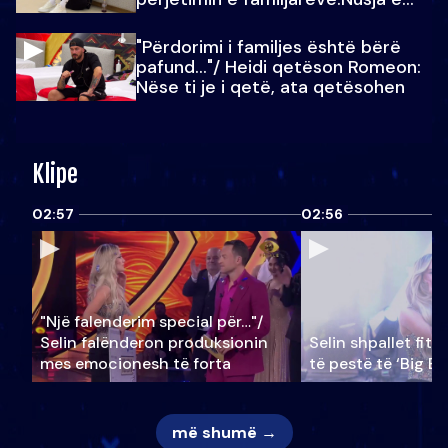
Julit…
"Përdorimi i familjes është bërë
pafund…"/ Heidi qetëson Romeon:
Nëse ti je i qetë, ata qetësohen
Klipe
02:57
02:56
"Një falenderim special për…"/
Selin falënderon produksionin
Selin shpallet fitu
mes emocionesh të forta
të pestë të ‘Big Br
më shumë →