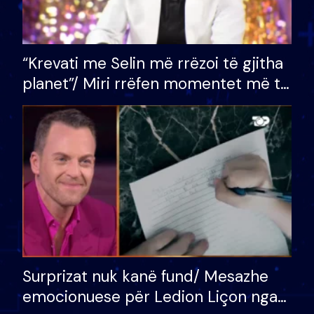
“Krevati me Selin më rrëzoi të gjitha
planet”/ Miri rrëfen momentet më të
bukura në shtëpinë e BB VIP: Do më
mungojë zilja e mëngjesit kur…
Surprizat nuk kanë fund/ Mesazhe
emocionuese për Ledion Liçon nga