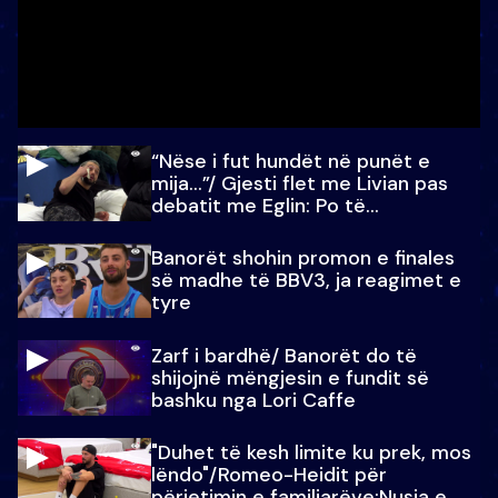
“Nëse i fut hundët në punët e
mija…”/ Gjesti flet me Livian pas
debatit me Eglin: Po të
paralajmëroj
Banorët shohin promon e finales
së madhe të BBV3, ja reagimet e
tyre
Zarf i bardhë/ Banorët do të
shijojnë mëngjesin e fundit së
bashku nga Lori Caffe
"Duhet të kesh limite ku prek, mos
lëndo"/Romeo-Heidit për
përjetimin e familjarëve:Nusja e