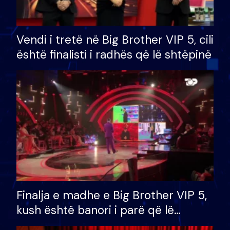
Vendi i tretë në Big Brother VIP 5, cili
është finalisti i radhës që lë shtëpinë
Finalja e madhe e Big Brother VIP 5,
kush është banori i parë që lë
shtëpinë dhe humb mundësinë për