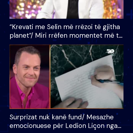
“Krevati me Selin më rrëzoi të gjitha
planet”/ Miri rrëfen momentet më të
bukura në shtëpinë e BB VIP: Do më
mungojë zilja e mëngjesit kur…
Surprizat nuk kanë fund/ Mesazhe
emocionuese për Ledion Liçon nga