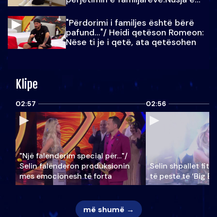
Julit…
"Përdorimi i familjes është bërë
pafund…"/ Heidi qetëson Romeon:
Nëse ti je i qetë, ata qetësohen
Klipe
02:57
02:56
"Një falenderim special për…"/
Selin falënderon produksionin
Selin shpallet fitu
mes emocionesh të forta
të pestë të ‘Big Br
më shumë →