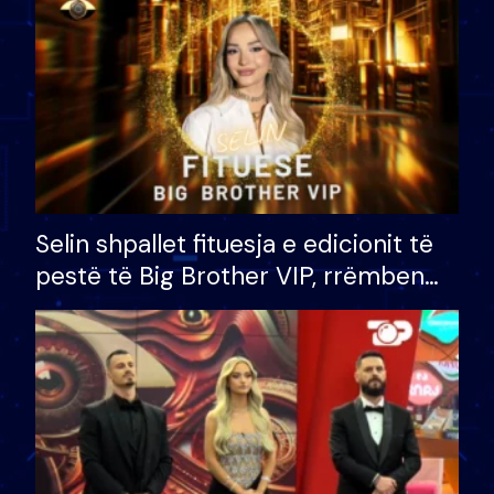
Selin shpallet fituesja e edicionit të
pestë të Big Brother VIP, rrëmben
çmimin e madh prej 100 mijë eurosh