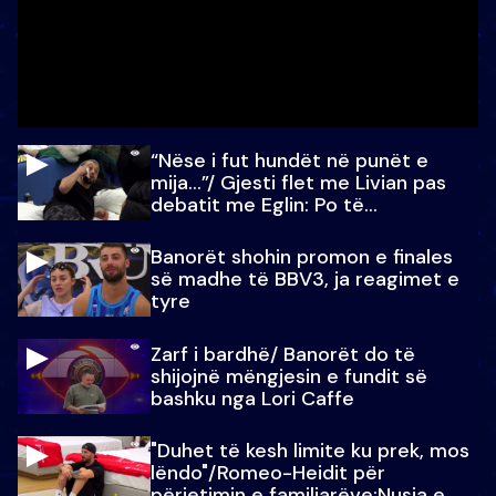
“Nëse i fut hundët në punët e
mija…”/ Gjesti flet me Livian pas
debatit me Eglin: Po të
paralajmëroj
Banorët shohin promon e finales
së madhe të BBV3, ja reagimet e
tyre
Zarf i bardhë/ Banorët do të
shijojnë mëngjesin e fundit së
bashku nga Lori Caffe
"Duhet të kesh limite ku prek, mos
lëndo"/Romeo-Heidit për
përjetimin e familjarëve:Nusja e