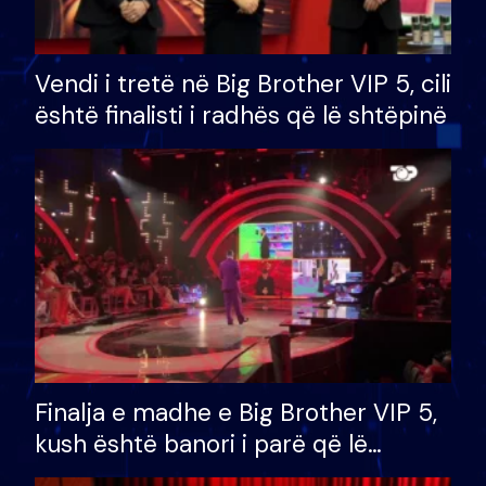
Vendi i tretë në Big Brother VIP 5, cili
është finalisti i radhës që lë shtëpinë
Finalja e madhe e Big Brother VIP 5,
kush është banori i parë që lë
shtëpinë dhe humb mundësinë për