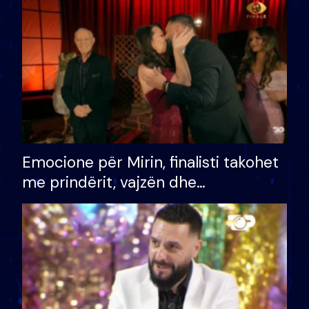
të fituar çmimin e madh
Emocione për Mirin, finalisti takohet
me prindërit, vajzën dhe
bashkëshorten: S’kemi ndonjë letër
divorci apo jo?