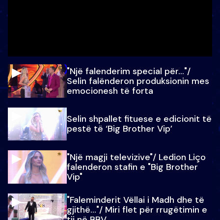
"Një falenderim special për…"/
Selin falënderon produksionin mes
emocionesh të forta
Selin shpallet fituese e edicionit të
pestë të ‘Big Brother Vip’
"Një magji televizive"/ Ledion Liço
falenderon stafin e "Big Brother
Vip"
"Faleminderit Vëllai i Madh dhe të
gjithë…"/ Miri flet për rrugëtimin e
tij në BBV