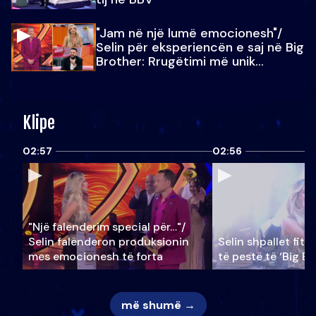
"Jam në një lumë emocionesh"/
Selin për eksperiencën e saj në Big
Brother: Rrugëtimi më unik…
Klipe
02:57
02:56
"Një falenderim special për…"/
Selin falënderon produksionin
Selin shpallet fitu
mes emocionesh të forta
të pestë të ‘Big Br
më shumë →