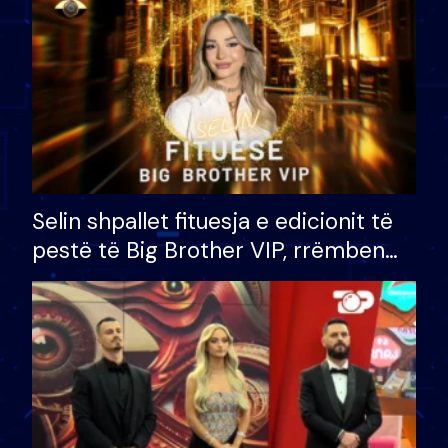
Selin shpallet fituesja e edicionit të
pestë të Big Brother VIP, rrëmben
çmimin e madh prej 100 mijë eurosh