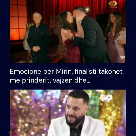
të fituar çmimin e madh
Emocione për Mirin, finalisti takohet
me prindërit, vajzën dhe
bashkëshorten: S’kemi ndonjë letër
divorci apo jo?