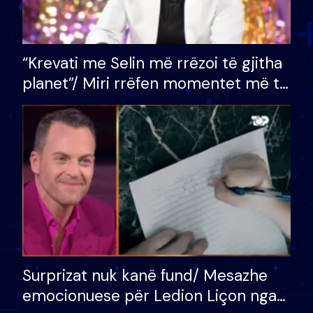
“Krevati me Selin më rrëzoi të gjitha
planet”/ Miri rrëfen momentet më të
bukura në shtëpinë e BB VIP: Do më
mungojë zilja e mëngjesit kur…
Surprizat nuk kanë fund/ Mesazhe
emocionuese për Ledion Liçon nga