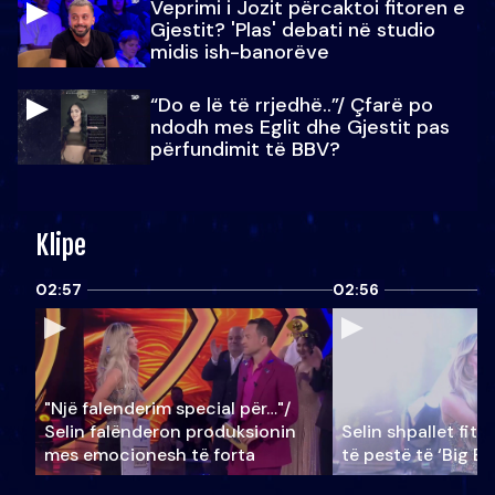
Veprimi i Jozit përcaktoi fitoren e
Gjestit? 'Plas' debati në studio
midis ish-banorëve
“Do e lë të rrjedhë..”/ Çfarë po
ndodh mes Eglit dhe Gjestit pas
përfundimit të BBV?
Klipe
02:57
02:56
"Një falenderim special për…"/
Selin falënderon produksionin
Selin shpallet fitu
mes emocionesh të forta
të pestë të ‘Big Br