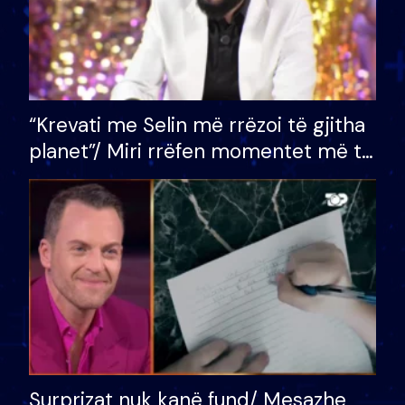
“Krevati me Selin më rrëzoi të gjitha
planet”/ Miri rrëfen momentet më të
bukura në shtëpinë e BB VIP: Do më
mungojë zilja e mëngjesit kur…
Surprizat nuk kanë fund/ Mesazhe