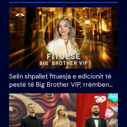
Selin shpallet fituesja e edicionit të
pestë të Big Brother VIP, rrëmben
çmimin e madh prej 100 mijë eurosh