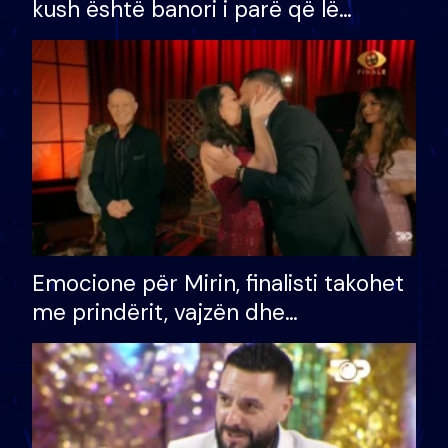
kush është banori i parë që lë
shtëpinë dhe humb mundësinë për
të fituar çmimin e madh
Emocione për Mirin, finalisti takohet
me prindërit, vajzën dhe
bashkëshorten: S’kemi ndonjë letër
divorci apo jo?