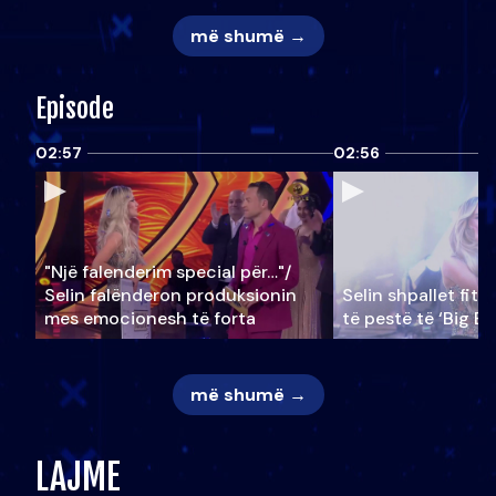
më shumë →
Episode
02:57
02:56
"Një falenderim special për…"/
Selin falënderon produksionin
Selin shpallet fitu
mes emocionesh të forta
të pestë të ‘Big Br
më shumë →
LAJME