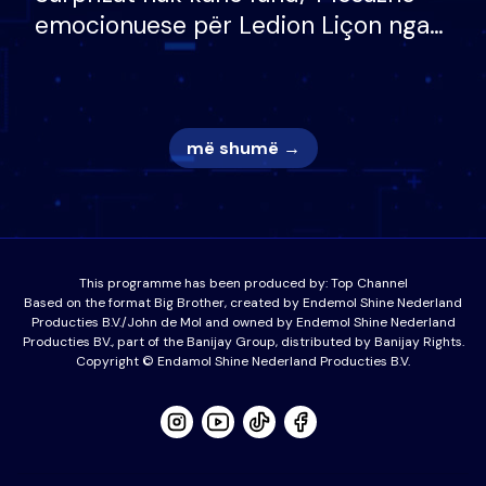
emocionuese për Ledion Liçon nga
nëna dhe fëmijët e tij, moderatori
nuk i mban dot lotët: Nuk meritoj…
më shumë →
This programme has been produced by:
Top Channel
Based on the format Big Brother, created by Endemol Shine Nederland
Producties B.V./John de Mol and owned by Endemol Shine Nederland
Producties BV., part of the Banijay Group, distributed by Banijay Rights.
Copyright © Endamol Shine Nederland Producties B.V.