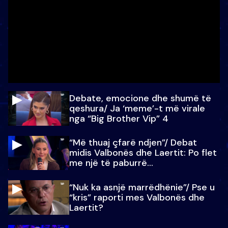
Debate, emocione dhe shumë të
qeshura/ Ja ‘meme’-t më virale
nga “Big Brother Vip” 4
“Më thuaj çfarë ndjen”/ Debat
midis Valbonës dhe Laertit: Po flet
me një të paburrë...
“Nuk ka asnjë marrëdhënie”/ Pse u
“kris” raporti mes Valbonës dhe
Laertit?