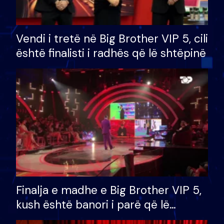
Vendi i tretë në Big Brother VIP 5, cili
është finalisti i radhës që lë shtëpinë
Finalja e madhe e Big Brother VIP 5,
kush është banori i parë që lë
shtëpinë dhe humb mundësinë për