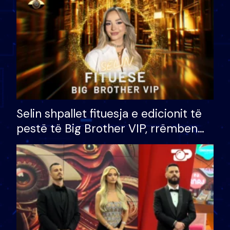
Selin shpallet fituesja e edicionit të
pestë të Big Brother VIP, rrëmben
çmimin e madh prej 100 mijë eurosh