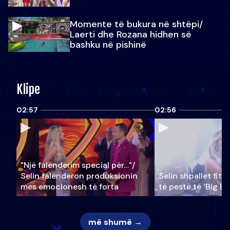
Momente të bukura në shtëpi/
Laerti dhe Rozana hidhen së
bashku në pishinë
Klipe
02:57
02:56
"Një falenderim special për…"/
Selin falënderon produksionin
Selin shpallet fitu
mes emocionesh të forta
të pestë të ‘Big Br
më shumë →