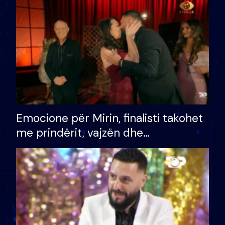
të fituar çmimin e madh
Emocione për Mirin, finalisti takohet
me prindërit, vajzën dhe
bashkëshorten: S’kemi ndonjë letër
divorci apo jo?