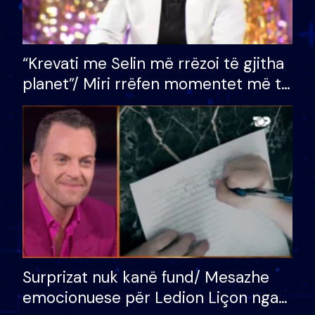
“Krevati me Selin më rrëzoi të gjitha
planet”/ Miri rrëfen momentet më të
bukura në shtëpinë e BB VIP: Do më
mungojë zilja e mëngjesit kur…
Surprizat nuk kanë fund/ Mesazhe
emocionuese për Ledion Liçon nga