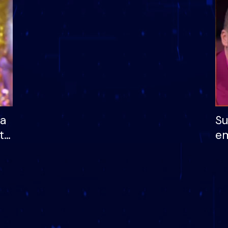
dhe humb mundësinë
të fituar çmimin e m
ha
Su
të
em
më
në
nu