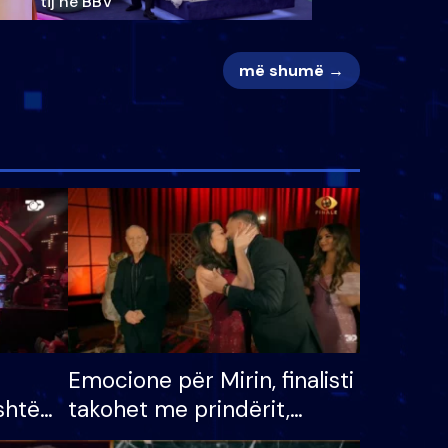
tij në BBV
më shumë →
Emocione për Mirin, finalisti
shtë
takohet me prindërit,
tëpinë
vajzën dhe bashkëshorten: