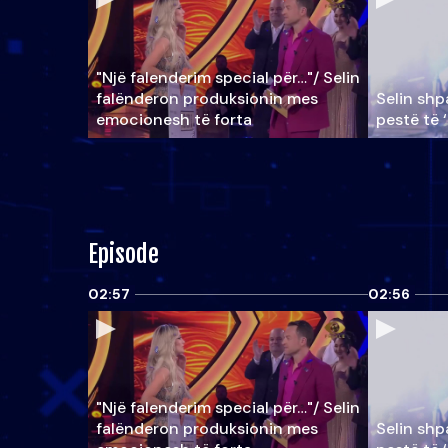
"Një falenderim special për…"/ Selin
falënderon produksionin mes
Selin shpa
emocionesh të forta
pestë të 
Episode
02:57
02:56
"Një falenderim special për…"/ Selin
falënderon produksionin mes
Selin shpa