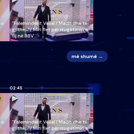
ço
"Faleminderit Vëllai i Madh dhe të
gjithë…"/ Miri flet për rrugëtimin e
tij në BBV
më shumë →
02:45
ço
"Faleminderit Vëllai i Madh dhe të
gjithë…"/ Miri flet për rrugëtimin e