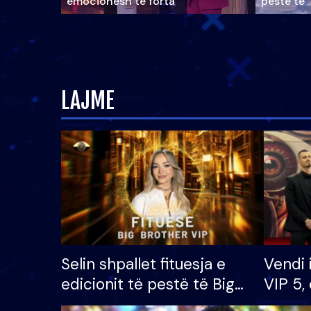
emocionesh të forta
pestë të 
LAJME
Selin shpallet fituesja e
Vendi 
edicionit të pestë të Big
VIP 5, 
Brother VIP, rrëmben
radhës