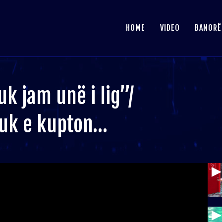
HOME
VIDEO
BANORË
uk jam unë i lig”/
Nuk e kupton…