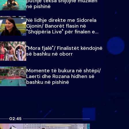
puthje teksa shijojnë muzikën
në pishinë
Në lidhje direkte me Sidorela
Gjonin/ Banorët flasin në
"Shqipëria Live" për finalen e
madhe
"Mora fjalë"/ Finalistët këndojnë
së bashku në oborr
Momente të bukura në shtëpi/
Laerti dhe Rozana hidhen së
bashku në pishinë
02:45