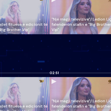
"Një magji televizive"/ Ledion Li
llet fituese e edicionit të
falenderon stafin e "Big Brother
‘Big Brother Vip’
Vip"
02:51
"Një magji televizive"/ Ledion Li
llet fituese e edicionit të
falenderon stafin e "Big Brother