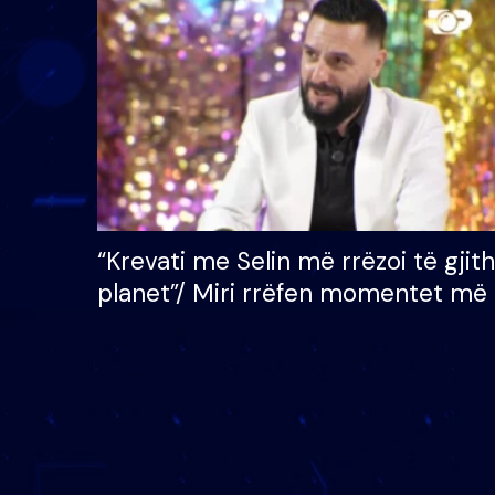
çmimin e madh prej 100
mijë eurosh
“Krevati me Selin më rrëzoi të gjit
planet”/ Miri rrëfen momentet më 
bukura në shtëpinë e BB VIP: Do 
mungojë zilja e mëngjesit kur…