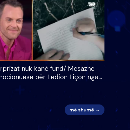
 për
S’kemi ndonjë letër divorci
adh
apo jo?
rprizat nuk kanë fund/ Mesazhe
ocionuese për Ledion Liçon nga
na dhe fëmijët e tij, moderatori
k i mban dot lotët: Nuk meritoj…
më shumë →