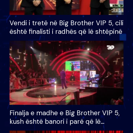
Vendi i tretë në Big Brother VIP 5, cili
është finalisti i radhës që lë shtëpinë
Finalja e madhe e Big Brother VIP 5,
kush është banori i parë që lë
shtëpinë dhe humb mundësinë për