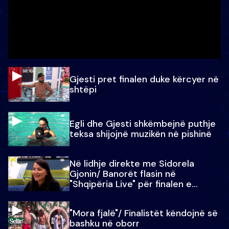
Gjesti pret finalen duke kërcyer në
shtëpi
Egli dhe Gjesti shkëmbejnë puthje
teksa shijojnë muzikën në pishinë
Në lidhje direkte me Sidorela
Gjonin/ Banorët flasin në
"Shqipëria Live" për finalen e
madhe
"Mora fjalë"/ Finalistët këndojnë së
bashku në oborr