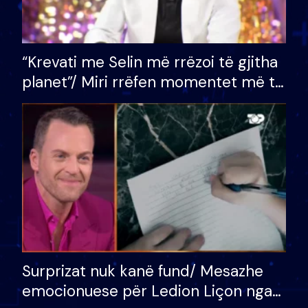
“Krevati me Selin më rrëzoi të gjitha
planet”/ Miri rrëfen momentet më të
bukura në shtëpinë e BB VIP: Do më
mungojë zilja e mëngjesit kur…
Surprizat nuk kanë fund/ Mesazhe
emocionuese për Ledion Liçon nga