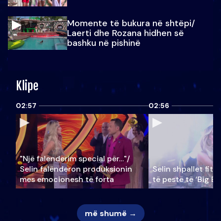
Momente të bukura në shtëpi/
Laerti dhe Rozana hidhen së
bashku në pishinë
Klipe
02:57
02:56
"Një falenderim special për…"/
Selin falënderon produksionin
Selin shpallet fitu
mes emocionesh të forta
të pestë të ‘Big Br
më shumë →