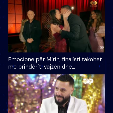
të fituar çmimin e madh
Emocione për Mirin, finalisti takohet
me prindërit, vajzën dhe
bashkëshorten: S’kemi ndonjë letër
divorci apo jo?