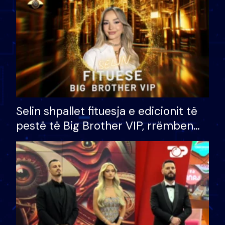
Selin shpallet fituesja e edicionit të
pestë të Big Brother VIP, rrëmben
çmimin e madh prej 100 mijë eurosh