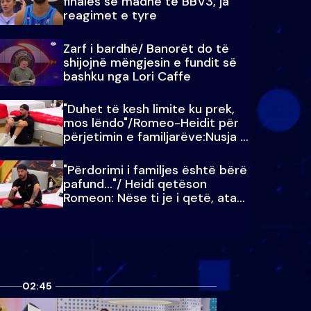
finales së madhe të BBV3, ja
reagimet e tyre
Zarf i bardhë/ Banorët do të
shijojnë mëngjesin e fundit së
bashku nga Lori Caffe
"Duhet të kesh limite ku prek,
mos lëndo"/Romeo-Heidit për
përjetimin e familjarëve:Nusja e
Julit…
"Përdorimi i familjes është bërë
pafund…"/ Heidi qetëson
Romeon: Nëse ti je i qetë, ata
qetësohen
02:45