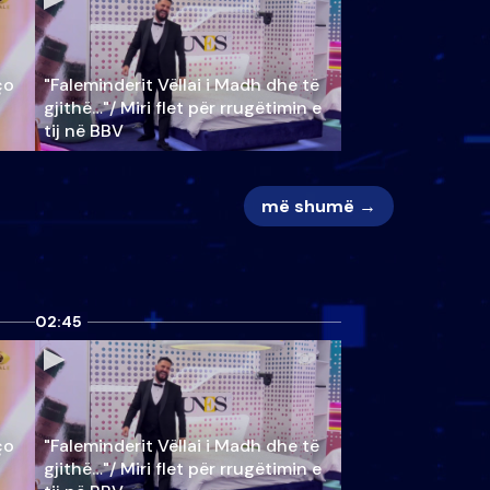
ço
"Faleminderit Vëllai i Madh dhe të
gjithë…"/ Miri flet për rrugëtimin e
tij në BBV
më shumë →
02:45
ço
"Faleminderit Vëllai i Madh dhe të
gjithë…"/ Miri flet për rrugëtimin e