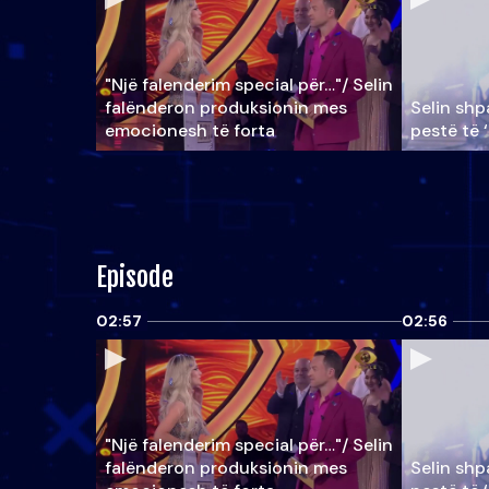
"Një falenderim special për…"/ Selin
falënderon produksionin mes
Selin shpa
emocionesh të forta
pestë të 
Episode
02:57
02:56
"Një falenderim special për…"/ Selin
falënderon produksionin mes
Selin shpa