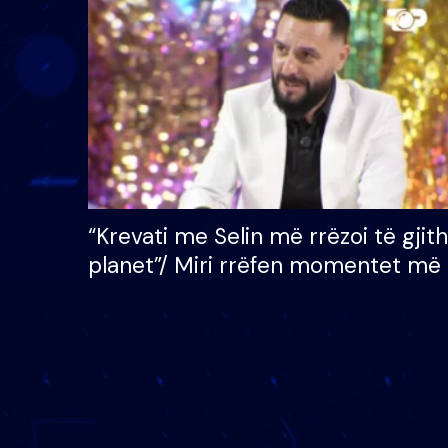
çmimin e madh prej 100
mijë eurosh
“Krevati me Selin më rrëzoi të gjit
planet”/ Miri rrëfen momentet më 
bukura në shtëpinë e BB VIP: Do 
mungojë zilja e mëngjesit kur…