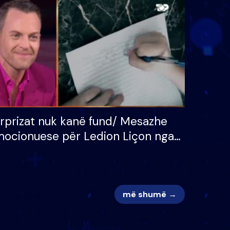
 për
S’kemi ndonjë letër divorci
adh
apo jo?
rprizat nuk kanë fund/ Mesazhe
ocionuese për Ledion Liçon nga
na dhe fëmijët e tij, moderatori
k i mban dot lotët: Nuk meritoj…
më shumë →