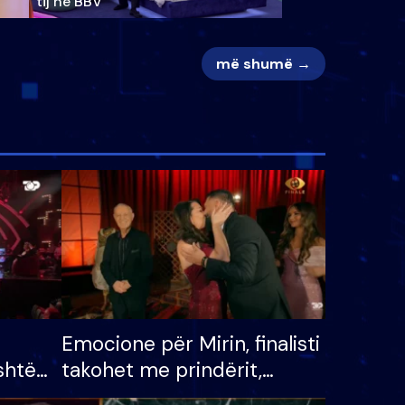
tij në BBV
më shumë →
Emocione për Mirin, finalisti
shtë
takohet me prindërit,
tëpinë
vajzën dhe bashkëshorten: