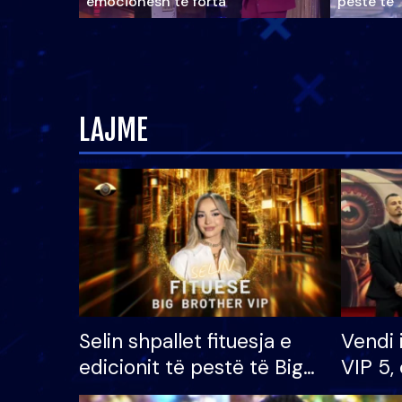
emocionesh të forta
pestë të 
LAJME
Selin shpallet fituesja e
Vendi 
edicionit të pestë të Big
VIP 5, 
Brother VIP, rrëmben
radhës