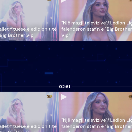
"Një magji televizive"/ Ledion Li
llet fituese e edicionit të
falenderon stafin e "Big Brother
‘Big Brother Vip’
Vip"
02:51
"Një magji televizive"/ Ledion Li
llet fituese e edicionit të
falenderon stafin e "Big Brother