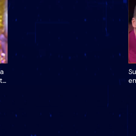
dhe humb mundësinë
të fituar çmimin e m
ha
Su
të
em
më
në
nu