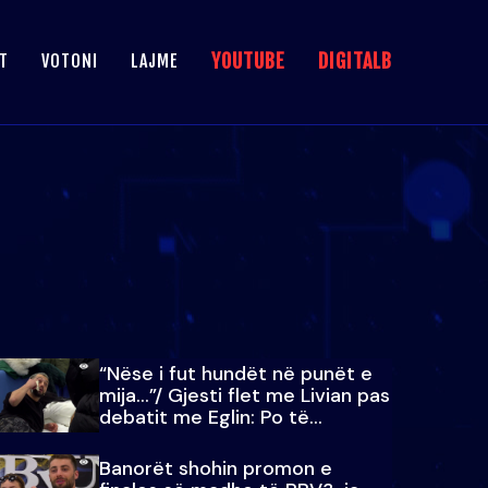
YOUTUBE
DIGITALB
T
VOTONI
LAJME
“Nëse i fut hundët në punët e
mija…”/ Gjesti flet me Livian pas
debatit me Eglin: Po të
paralajmëroj
Banorët shohin promon e