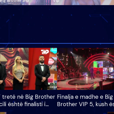
‘Big Brother Vip’
Vip"
i tretë në Big Brother
Finalja e madhe e Big
cili është finalisti i
Brother VIP 5, kush ë
 që lë shtëpinë
banori i parë që lë sh