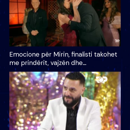
Emocione për Mirin, finalisti takohet
me prindërit, vajzën dhe
bashkëshorten: S’kemi ndonjë letër
divorci apo jo?