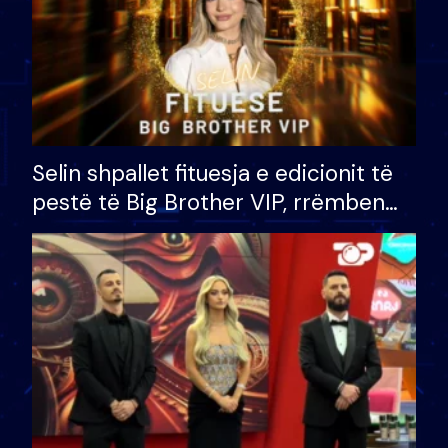
Selin shpallet fituesja e edicionit të
pestë të Big Brother VIP, rrëmben
çmimin e madh prej 100 mijë eurosh