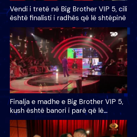
Vendi i tretë në Big Brother VIP 5, cili
është finalisti i radhës që lë shtëpinë
Finalja e madhe e Big Brother VIP 5,
kush është banori i parë që lë
shtëpinë dhe humb mundësinë për
të fituar çmimin e madh