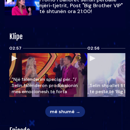
njëri-tjetrit, Post "Big Brother VIP"
të shtunën ora 21:00!
Klipe
02:57
02:56
"Një falenderim special për…"/
Selin falënderon produksionin
Selin shpallet fitu
mes emocionesh të forta
të pestë të ‘Big Br
më shumë →