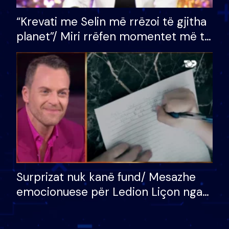
“Krevati me Selin më rrëzoi të gjitha
planet”/ Miri rrëfen momentet më të
bukura në shtëpinë e BB VIP: Do më
mungojë zilja e mëngjesit kur…
Surprizat nuk kanë fund/ Mesazhe
emocionuese për Ledion Liçon nga
nëna dhe fëmijët e tij, moderatori
nuk i mban dot lotët: Nuk meritoj…