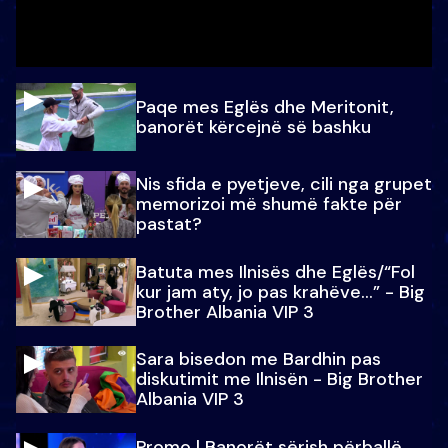
Paqe mes Eglës dhe Meritonit,
banorët kërcejnë së bashku
Nis sfida e pyetjeve, cili nga grupet
memorizoi më shumë fakte për
pastat?
Batuta mes Ilnisës dhe Eglës/“Fol
kur jam aty, jo pas krahëve…” - Big
Brother Albania VIP 3
Sara bisedon me Bardhin pas
diskutimit me Ilnisën - Big Brother
Albania VIP 3
Promo l Banorët sërish përballë