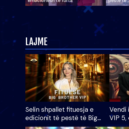
emocionesh të forta
pestë të 
LAJME
Selin shpallet fituesja e
Vendi 
edicionit të pestë të Big
VIP 5, 
Brother VIP, rrëmben
radhës