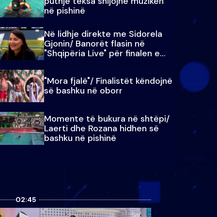
puthje teksa shijojnë muzikën
në pishinë
Në lidhje direkte me Sidorela
Gjonin/ Banorët flasin në
"Shqipëria Live" për finalen e
madhe
"Mora fjalë"/ Finalistët këndojnë
së bashku në oborr
Momente të bukura në shtëpi/
Laerti dhe Rozana hidhen së
bashku në pishinë
02:45