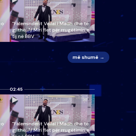
ço
"Faleminderit Vëllai i Madh dhe të
gjithë…"/ Miri flet për rrugëtimin e
tij në BBV
më shumë →
02:45
ço
"Faleminderit Vëllai i Madh dhe të
gjithë…"/ Miri flet për rrugëtimin e