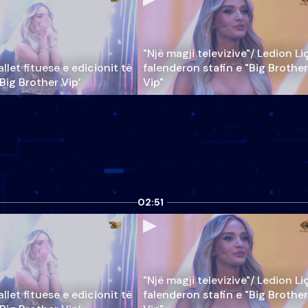
"Një magji televizive"/ Ledion Li
llet fituese e edicionit të
falenderon stafin e "Big Brother
‘Big Brother Vip’
Vip"
02:51
"Një magji televizive"/ Ledion Li
llet fituese e edicionit të
falenderon stafin e "Big Brother