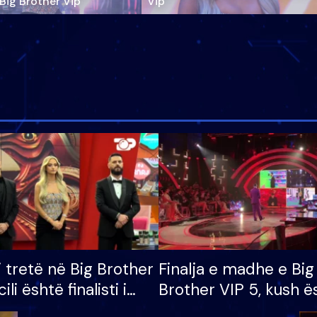
‘Big Brother Vip’
Vip"
i tretë në Big Brother
Finalja e madhe e Big
cili është finalisti i
Brother VIP 5, kush ë
 që lë shtëpinë
banori i parë që lë sh