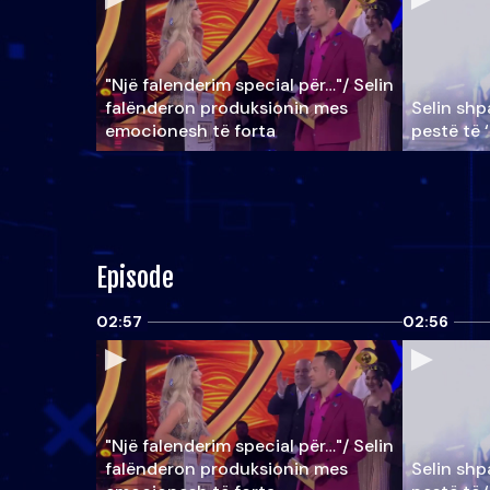
"Një falenderim special për…"/ Selin
falënderon produksionin mes
Selin shpa
emocionesh të forta
pestë të 
Episode
02:57
02:56
"Një falenderim special për…"/ Selin
falënderon produksionin mes
Selin shpa