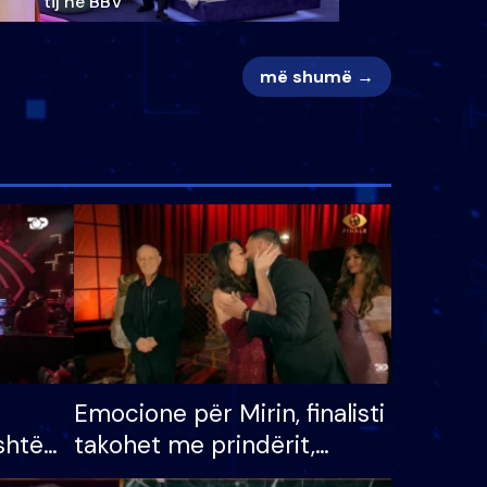
tij në BBV
më shumë →
Emocione për Mirin, finalisti
shtë
takohet me prindërit,
tëpinë
vajzën dhe bashkëshorten: