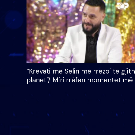
çmimin e madh prej 100
mijë eurosh
“Krevati me Selin më rrëzoi të gjit
planet”/ Miri rrëfen momentet më 
bukura në shtëpinë e BB VIP: Do 
mungojë zilja e mëngjesit kur…