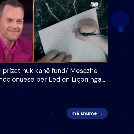
 për
S’kemi ndonjë letër divorci
adh
apo jo?
rprizat nuk kanë fund/ Mesazhe
ocionuese për Ledion Liçon nga
na dhe fëmijët e tij, moderatori
k i mban dot lotët: Nuk meritoj…
më shumë →