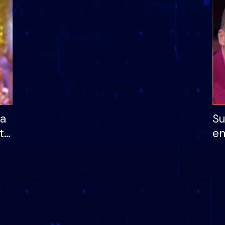
dhe humb mundësinë
të fituar çmimin e m
ha
Su
të
em
më
në
nu