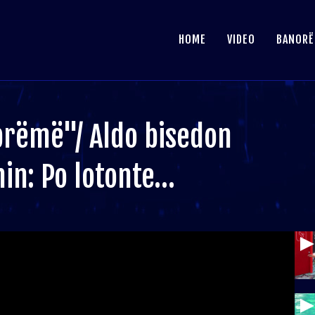
HOME
VIDEO
BANORË
brëmë"/ Aldo bisedon
in: Po lotonte…