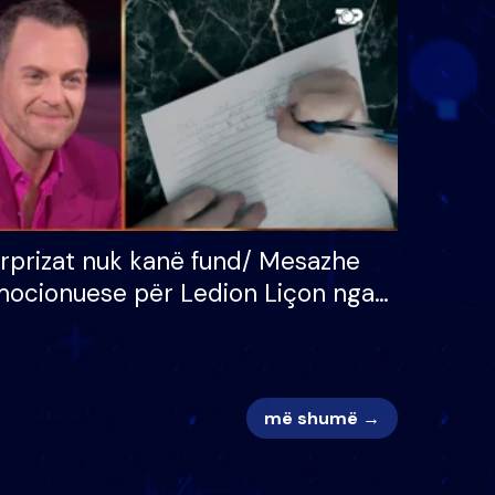
 për
S’kemi ndonjë letër divorci
adh
apo jo?
rprizat nuk kanë fund/ Mesazhe
ocionuese për Ledion Liçon nga
na dhe fëmijët e tij, moderatori
k i mban dot lotët: Nuk meritoj…
më shumë →