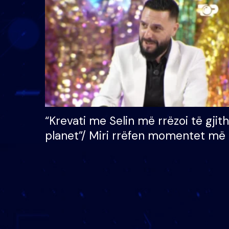
çmimin e madh prej 100
mijë eurosh
“Krevati me Selin më rrëzoi të gjit
planet”/ Miri rrëfen momentet më 
bukura në shtëpinë e BB VIP: Do 
mungojë zilja e mëngjesit kur…