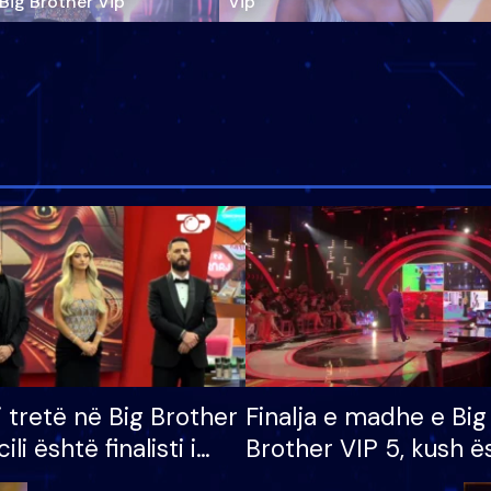
‘Big Brother Vip’
Vip"
i tretë në Big Brother
Finalja e madhe e Big
cili është finalisti i
Brother VIP 5, kush ë
 që lë shtëpinë
banori i parë që lë sh