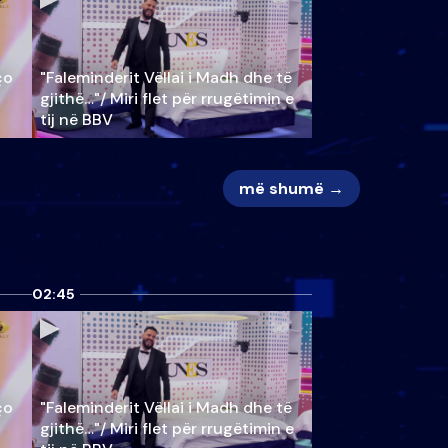
ço
"Faleminderit Vëllai i Madh dhe të
gjithë…"/ Miri flet për rrugëtimin e
tij në BBV
më shumë →
02:45
ço
"Faleminderit Vëllai i Madh dhe të
gjithë…"/ Miri flet për rrugëtimin e