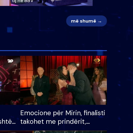
tij në BBV
më shumë →
Emocione për Mirin, finalisti
shtë
takohet me prindërit,
tëpinë
vajzën dhe bashkëshorten: