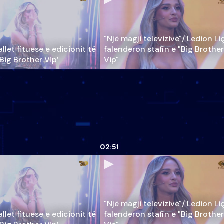
"Një magji televizive"/ Ledion Li
llet fituese e edicionit të
falenderon stafin e "Big Brother
‘Big Brother Vip’
Vip"
02:51
"Një magji televizive"/ Ledion Li
llet fituese e edicionit të
falenderon stafin e "Big Brother