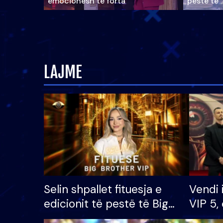
emocionesh të forta
pestë të 
LAJME
Selin shpallet fituesja e
Vendi 
edicionit të pestë të Big
VIP 5, 
Brother VIP, rrëmben
radhës