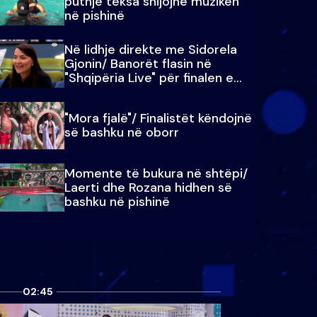
puthje teksa shijojnë muzikën
në pishinë
Në lidhje direkte me Sidorela
Gjonin/ Banorët flasin në
"Shqipëria Live" për finalen e
madhe
"Mora fjalë"/ Finalistët këndojnë
së bashku në oborr
Momente të bukura në shtëpi/
Laerti dhe Rozana hidhen së
bashku në pishinë
02:45