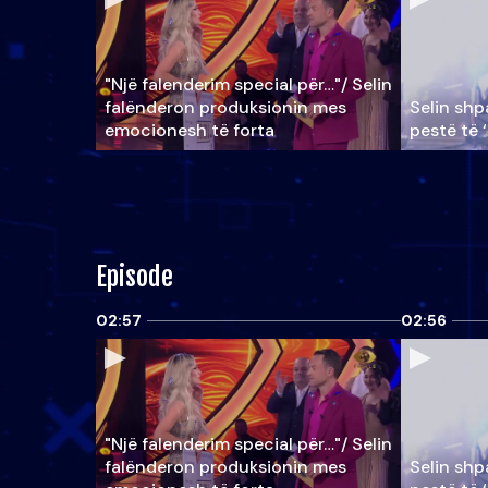
"Një falenderim special për…"/ Selin
falënderon produksionin mes
Selin shpa
emocionesh të forta
pestë të 
Episode
02:57
02:56
"Një falenderim special për…"/ Selin
falënderon produksionin mes
Selin shpa