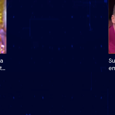
dhe humb mundësinë
të fituar çmimin e m
ha
Su
të
em
më
në
nu