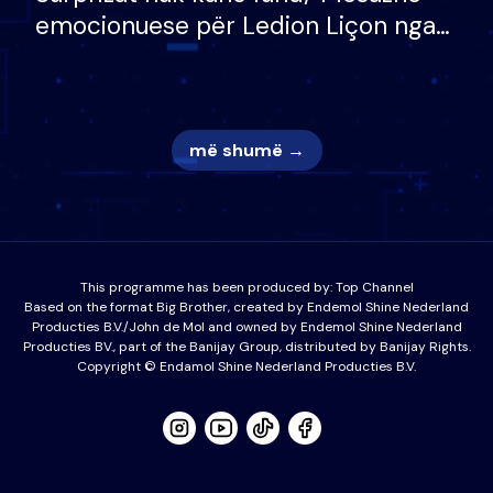
emocionuese për Ledion Liçon nga
nëna dhe fëmijët e tij, moderatori
nuk i mban dot lotët: Nuk meritoj…
më shumë →
This programme has been produced by:
Top Channel
Based on the format Big Brother, created by Endemol Shine Nederland
Producties B.V./John de Mol and owned by Endemol Shine Nederland
Producties BV., part of the Banijay Group, distributed by Banijay Rights.
Copyright © Endamol Shine Nederland Producties B.V.