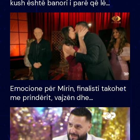
kush është banori i parë që lë
shtëpinë dhe humb mundësinë për
të fituar çmimin e madh
Emocione për Mirin, finalisti takohet
me prindërit, vajzën dhe
bashkëshorten: S’kemi ndonjë letër
divorci apo jo?