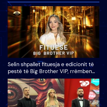
Selin shpallet fituesja e edicionit të
pestë të Big Brother VIP, rrëmben
çmimin e madh prej 100 mijë eurosh