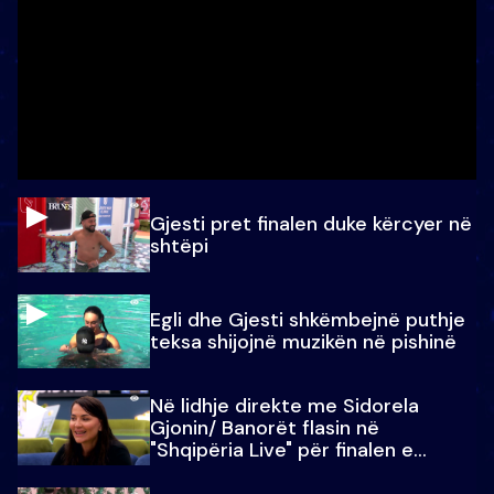
Gjesti pret finalen duke kërcyer në
shtëpi
Egli dhe Gjesti shkëmbejnë puthje
teksa shijojnë muzikën në pishinë
Në lidhje direkte me Sidorela
Gjonin/ Banorët flasin në
"Shqipëria Live" për finalen e
madhe