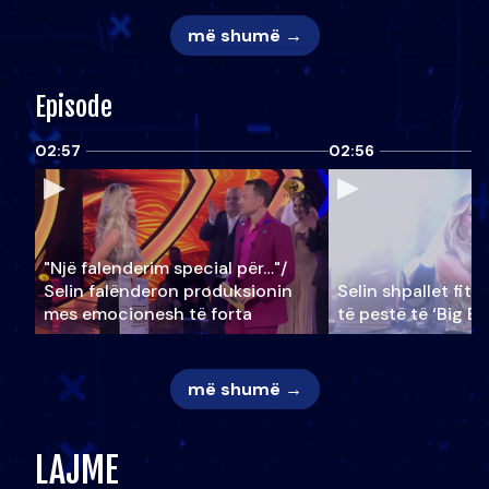
më shumë →
Episode
02:57
02:56
"Një falenderim special për…"/
Selin falënderon produksionin
Selin shpallet fitu
mes emocionesh të forta
të pestë të ‘Big Br
më shumë →
LAJME