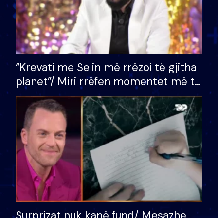
“Krevati me Selin më rrëzoi të gjitha
planet”/ Miri rrëfen momentet më të
bukura në shtëpinë e BB VIP: Do më
mungojë zilja e mëngjesit kur…
Surprizat nuk kanë fund/ Mesazhe