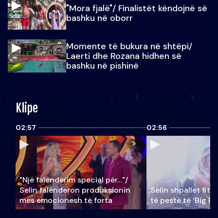
"Mora fjalë"/ Finalistët këndojnë së
bashku në oborr
Momente të bukura në shtëpi/
Laerti dhe Rozana hidhen së
bashku në pishinë
Klipe
02:57
02:56
"Një falenderim special për…"/
Selin falënderon produksionin
Selin shpallet fitu
mes emocionesh të forta
të pestë të ‘Big Br