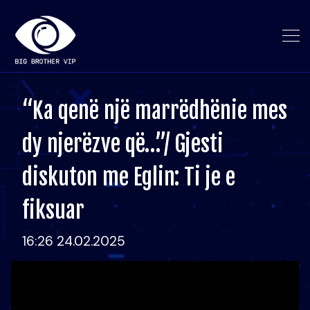
“Ka qenë një marrëdhënie mes
dy njerëzve që…”/ Gjesti
diskuton me Eglin: Ti je e
fiksuar
16:26 24.02.2025