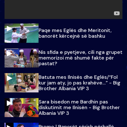
Paqe mes Eglës dhe Meritonit,
banorët kërcejnë së bashku
Nis sfida e pyetjeve, cili nga grupet
memorizoi më shumë fakte për
pastat?
Batuta mes Ilnisës dhe Eglës/“Fol
kur jam aty, jo pas krahëve…” - Big
Brother Albania VIP 3
Sara bisedon me Bardhin pas
diskutimit me Ilnisën - Big Brother
Albania VIP 3
Promo l Banorët sërish përballë