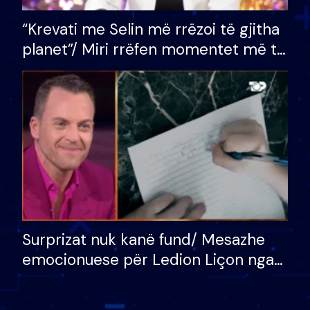
“Krevati me Selin më rrëzoi të gjitha
planet”/ Miri rrëfen momentet më të
bukura në shtëpinë e BB VIP: Do më
mungojë zilja e mëngjesit kur…
Surprizat nuk kanë fund/ Mesazhe
emocionuese për Ledion Liçon nga
nëna dhe fëmijët e tij, moderatori
nuk i mban dot lotët: Nuk meritoj…