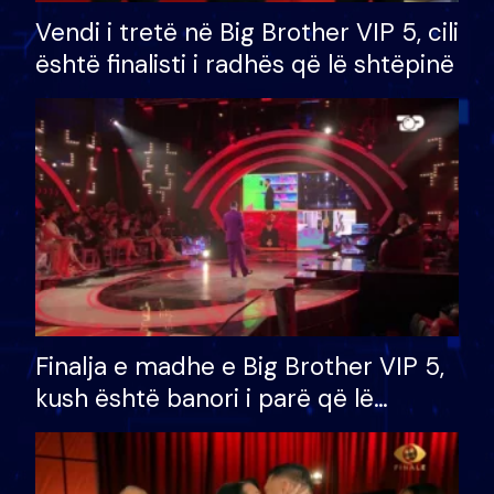
Vendi i tretë në Big Brother VIP 5, cili
është finalisti i radhës që lë shtëpinë
Finalja e madhe e Big Brother VIP 5,
kush është banori i parë që lë
shtëpinë dhe humb mundësinë për
të fituar çmimin e madh