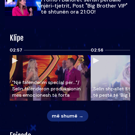
njëri-tjetrit, Post "Big Brother VIP"
të shtunën ora 21:00!
Klipe
02:57
02:56
"Një falenderim special për…"/
Selin falënderon produksionin
Selin shpallet fitu
mes emocionesh të forta
të pestë të ‘Big Br
më shumë →