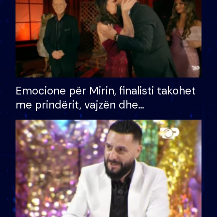
Emocione për Mirin, finalisti takohet
me prindërit, vajzën dhe
bashkëshorten: S’kemi ndonjë letër
divorci apo jo?