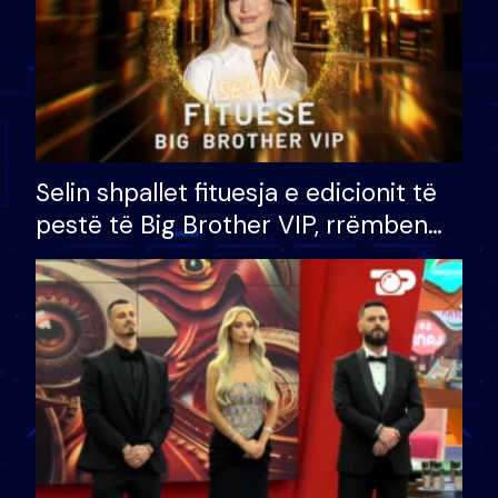
Selin shpallet fituesja e edicionit të
pestë të Big Brother VIP, rrëmben
çmimin e madh prej 100 mijë eurosh