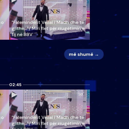
ço
"Faleminderit Vëllai i Madh dhe të
gjithë…"/ Miri flet për rrugëtimin e
tij në BBV
më shumë →
02:45
ço
"Faleminderit Vëllai i Madh dhe të
gjithë…"/ Miri flet për rrugëtimin e