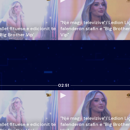
"Një magji televizive"/ Ledion Li
llet fituese e edicionit të
falenderon stafin e "Big Brother
‘Big Brother Vip’
Vip"
02:51
"Një magji televizive"/ Ledion Li
llet fituese e edicionit të
falenderon stafin e "Big Brother