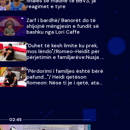
finales së madhe të BBV3, ja
reagimet e tyre
Zarf i bardhë/ Banorët do të
shijojnë mëngjesin e fundit së
bashku nga Lori Caffe
"Duhet të kesh limite ku prek,
mos lëndo"/Romeo-Heidit për
përjetimin e familjarëve:Nusja e
Julit…
"Përdorimi i familjes është bërë
pafund…"/ Heidi qetëson
Romeon: Nëse ti je i qetë, ata
qetësohen
02:45