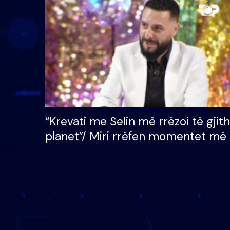
çmimin e madh prej 100
mijë eurosh
“Krevati me Selin më rrëzoi të gjit
planet”/ Miri rrëfen momentet më 
bukura në shtëpinë e BB VIP: Do 
mungojë zilja e mëngjesit kur…