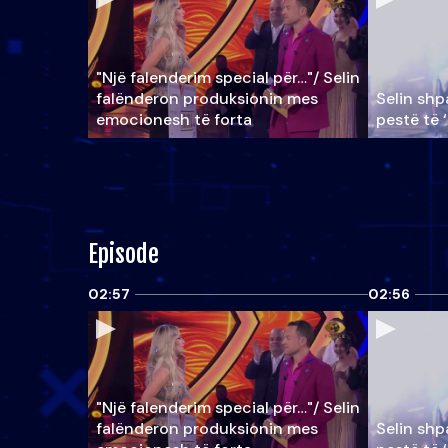
"Një falenderim special për…"/ Selin
falënderon produksionin mes
Selin shpa
emocionesh të forta
pestë të 
Episode
02:57
02:56
"Një falenderim special për…"/ Selin
falënderon produksionin mes
Selin shpa