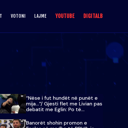
YOUTUBE
DIGITALB
T
VOTONI
LAJME
“Nëse i fut hundët në punët e
mija…”/ Gjesti flet me Livian pas
debatit me Eglin: Po të
paralajmëroj
Banorët shohin promon e