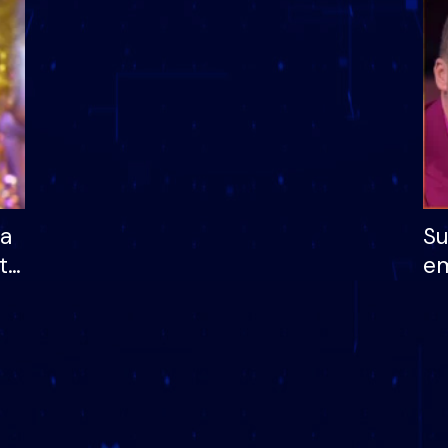
dhe humb mundësinë
të fituar çmimin e m
ha
Su
të
em
më
në
nu