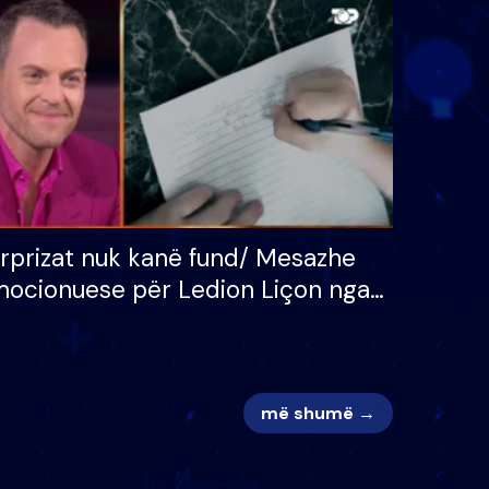
 për
S’kemi ndonjë letër divorci
adh
apo jo?
rprizat nuk kanë fund/ Mesazhe
ocionuese për Ledion Liçon nga
na dhe fëmijët e tij, moderatori
k i mban dot lotët: Nuk meritoj…
më shumë →