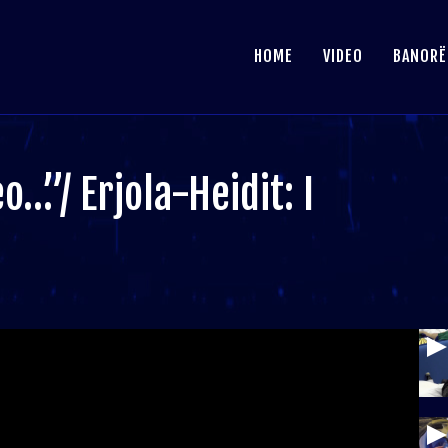
HOME
VIDEO
BANORË
…”/ Erjola-Heidit: I