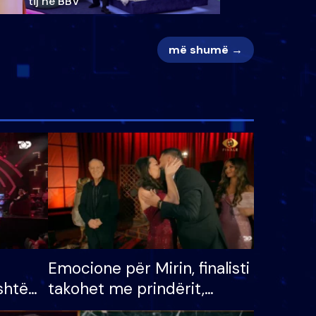
tij në BBV
më shumë →
Emocione për Mirin, finalisti
shtë
takohet me prindërit,
tëpinë
vajzën dhe bashkëshorten: