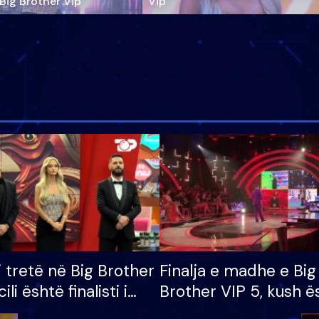
‘Big Brother Vip’
Vip"
i tretë në Big Brother
Finalja e madhe e Big
cili është finalisti i
Brother VIP 5, kush ë
 që lë shtëpinë
banori i parë që lë sh