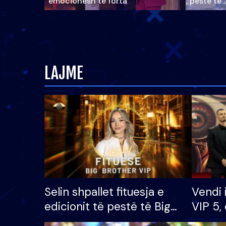
emocionesh të forta
pestë të 
LAJME
Selin shpallet fituesja e
Vendi 
edicionit të pestë të Big
VIP 5, 
Brother VIP, rrëmben
radhës