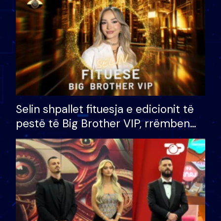
Selin shpallet fituesja e edicionit të
pestë të Big Brother VIP, rrëmben
çmimin e madh prej 100 mijë eurosh