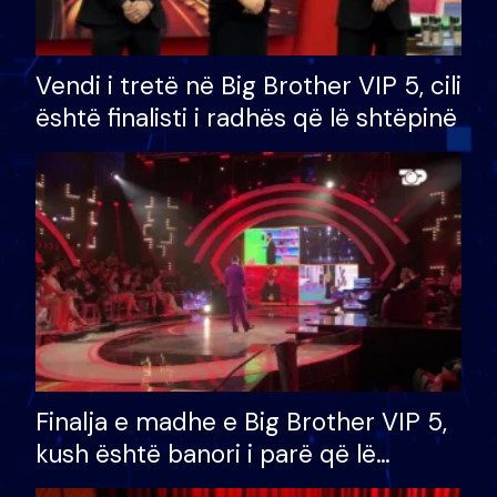
Vendi i tretë në Big Brother VIP 5, cili
është finalisti i radhës që lë shtëpinë
Finalja e madhe e Big Brother VIP 5,
kush është banori i parë që lë
shtëpinë dhe humb mundësinë për