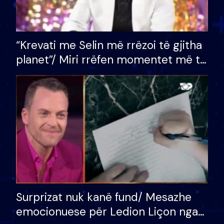
“Krevati me Selin më rrëzoi të gjitha
planet”/ Miri rrëfen momentet më të
bukura në shtëpinë e BB VIP: Do më
mungojë zilja e mëngjesit kur…
Surprizat nuk kanë fund/ Mesazhe
emocionuese për Ledion Liçon nga