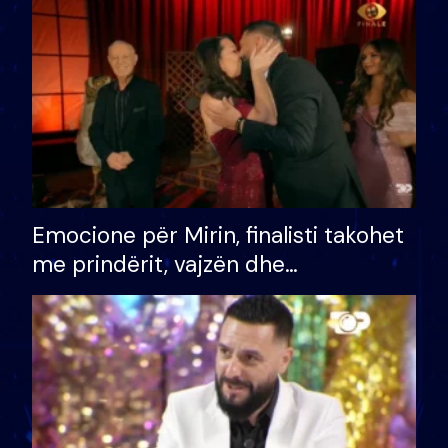
të fituar çmimin e madh
Emocione për Mirin, finalisti takohet
me prindërit, vajzën dhe
bashkëshorten: S’kemi ndonjë letër
divorci apo jo?