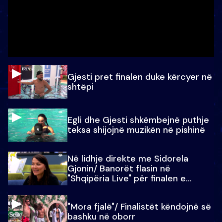
Gjesti pret finalen duke kërcyer në
shtëpi
Egli dhe Gjesti shkëmbejnë puthje
teksa shijojnë muzikën në pishinë
Në lidhje direkte me Sidorela
Gjonin/ Banorët flasin në
"Shqipëria Live" për finalen e
madhe
"Mora fjalë"/ Finalistët këndojnë së
bashku në oborr