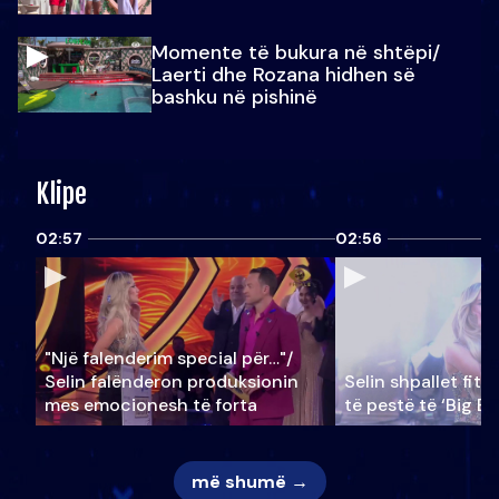
Momente të bukura në shtëpi/
Laerti dhe Rozana hidhen së
bashku në pishinë
Klipe
02:57
02:56
"Një falenderim special për…"/
Selin falënderon produksionin
Selin shpallet fitu
mes emocionesh të forta
të pestë të ‘Big Br
më shumë →