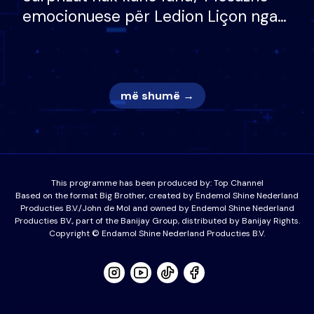
emocionuese për Ledion Liçon nga
nëna dhe fëmijët e tij, moderatori
nuk i mban dot lotët: Nuk meritoj…
më shumë →
This programme has been produced by:
Top Channel
Based on the format Big Brother, created by Endemol Shine Nederland
Producties B.V./John de Mol and owned by Endemol Shine Nederland
Producties BV., part of the Banijay Group, distributed by Banijay Rights.
Copyright © Endamol Shine Nederland Producties B.V.