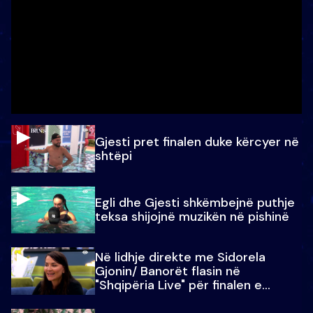
Gjesti pret finalen duke kërcyer në
shtëpi
Egli dhe Gjesti shkëmbejnë puthje
teksa shijojnë muzikën në pishinë
Në lidhje direkte me Sidorela
Gjonin/ Banorët flasin në
"Shqipëria Live" për finalen e
madhe