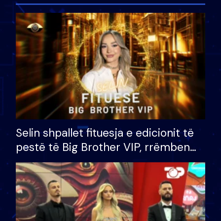
Selin shpallet fituesja e edicionit të
pestë të Big Brother VIP, rrëmben
çmimin e madh prej 100 mijë eurosh