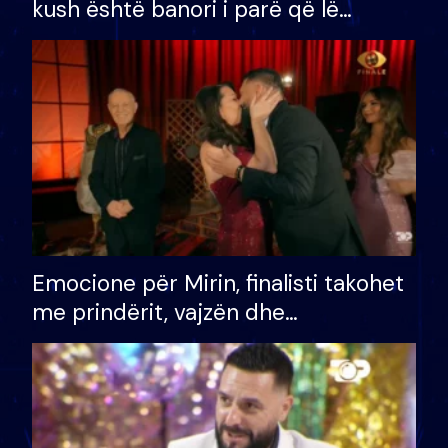
kush është banori i parë që lë
shtëpinë dhe humb mundësinë për
të fituar çmimin e madh
Emocione për Mirin, finalisti takohet
me prindërit, vajzën dhe
bashkëshorten: S’kemi ndonjë letër
divorci apo jo?