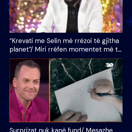
“Krevati me Selin më rrëzoi të gjitha
planet”/ Miri rrëfen momentet më të
bukura në shtëpinë e BB VIP: Do më
mungojë zilja e mëngjesit kur…
Surprizat nuk kanë fund/ Mesazhe