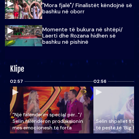
"Mora fjalë"/ Finalistët këndojnë së
bashku në oborr
Momente të bukura në shtëpi/
Laerti dhe Rozana hidhen së
bashku në pishinë
Klipe
02:57
02:56
"Një falenderim special për…"/
Selin falënderon produksionin
Selin shpallet fitu
mes emocionesh të forta
të pestë të ‘Big Br