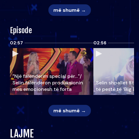
më shumë →
Episode
02:57
02:56
"Një falenderim special për…"/
Selin falënderon produksionin
Selin shpallet fitu
mes emocionesh të forta
të pestë të ‘Big Br
më shumë →
LAJME