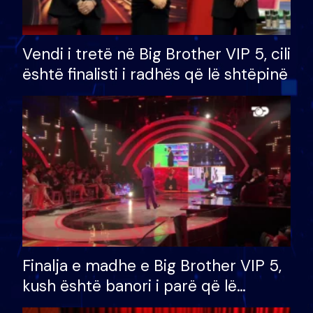
Vendi i tretë në Big Brother VIP 5, cili
është finalisti i radhës që lë shtëpinë
Finalja e madhe e Big Brother VIP 5,
kush është banori i parë që lë
shtëpinë dhe humb mundësinë për