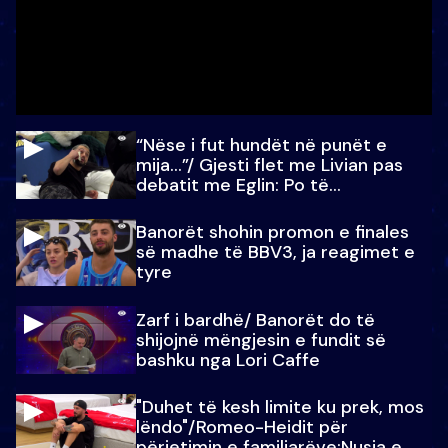
“Nëse i fut hundët në punët e
mija…”/ Gjesti flet me Livian pas
debatit me Eglin: Po të
paralajmëroj
Banorët shohin promon e finales
së madhe të BBV3, ja reagimet e
tyre
Zarf i bardhë/ Banorët do të
shijojnë mëngjesin e fundit së
bashku nga Lori Caffe
"Duhet të kesh limite ku prek, mos
lëndo"/Romeo-Heidit për
përjetimin e familjarëve:Nusja e