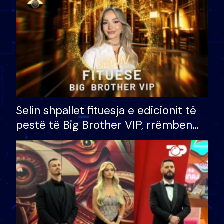
Selin shpallet fituesja e edicionit të
pestë të Big Brother VIP, rrëmben
çmimin e madh prej 100 mijë eurosh