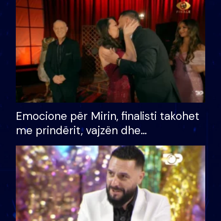
të fituar çmimin e madh
Emocione për Mirin, finalisti takohet
me prindërit, vajzën dhe
bashkëshorten: S’kemi ndonjë letër
divorci apo jo?