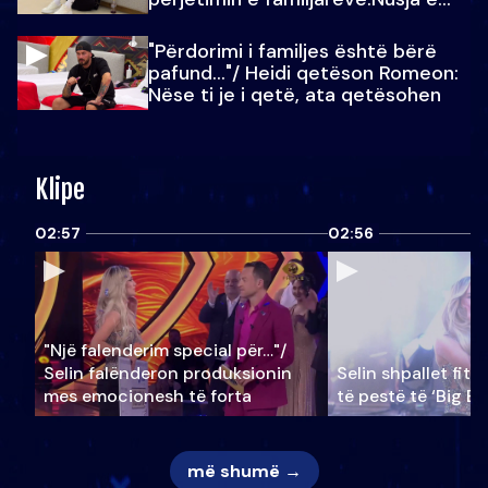
Julit…
"Përdorimi i familjes është bërë
pafund…"/ Heidi qetëson Romeon:
Nëse ti je i qetë, ata qetësohen
Klipe
02:57
02:56
"Një falenderim special për…"/
Selin falënderon produksionin
Selin shpallet fitu
mes emocionesh të forta
të pestë të ‘Big Br
më shumë →