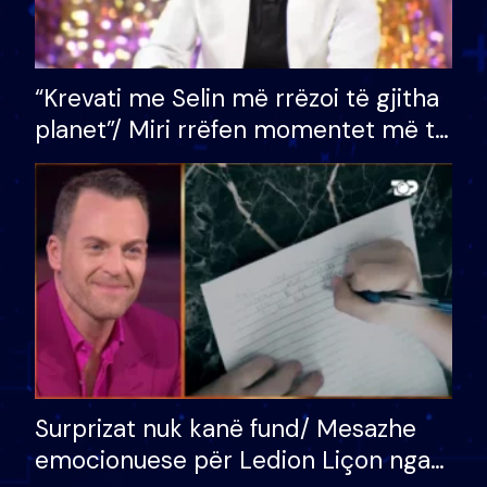
“Krevati me Selin më rrëzoi të gjitha
planet”/ Miri rrëfen momentet më të
bukura në shtëpinë e BB VIP: Do më
mungojë zilja e mëngjesit kur…
Surprizat nuk kanë fund/ Mesazhe
emocionuese për Ledion Liçon nga