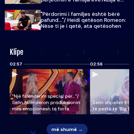
Julit…
"Përdorimi i familjes është bërë
pafund…"/ Heidi qetëson Romeon:
Nëse ti je i qetë, ata qetësohen
Klipe
02:57
02:56
"Një falenderim special për…"/
Selin falënderon produksionin
Selin shpallet fitu
mes emocionesh të forta
të pestë të ‘Big Br
më shumë →