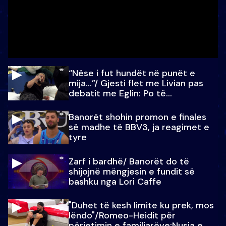
“Nëse i fut hundët në punët e
mija…”/ Gjesti flet me Livian pas
debatit me Eglin: Po të
paralajmëroj
Banorët shohin promon e finales
së madhe të BBV3, ja reagimet e
tyre
Zarf i bardhë/ Banorët do të
shijojnë mëngjesin e fundit së
bashku nga Lori Caffe
"Duhet të kesh limite ku prek, mos
lëndo"/Romeo-Heidit për
përjetimin e familjarëve:Nusja e