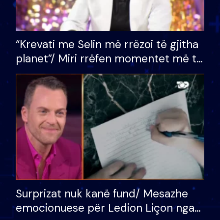
“Krevati me Selin më rrëzoi të gjitha
planet”/ Miri rrëfen momentet më të
bukura në shtëpinë e BB VIP: Do më
mungojë zilja e mëngjesit kur…
Surprizat nuk kanë fund/ Mesazhe
emocionuese për Ledion Liçon nga