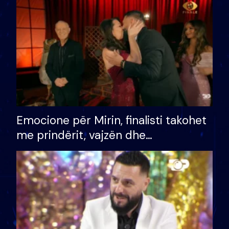
të fituar çmimin e madh
Emocione për Mirin, finalisti takohet
me prindërit, vajzën dhe
bashkëshorten: S’kemi ndonjë letër
divorci apo jo?