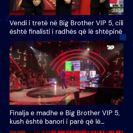
Vendi i tretë në Big Brother VIP 5, cili
është finalisti i radhës që lë shtëpinë
Finalja e madhe e Big Brother VIP 5,
kush është banori i parë që lë
shtëpinë dhe humb mundësinë për