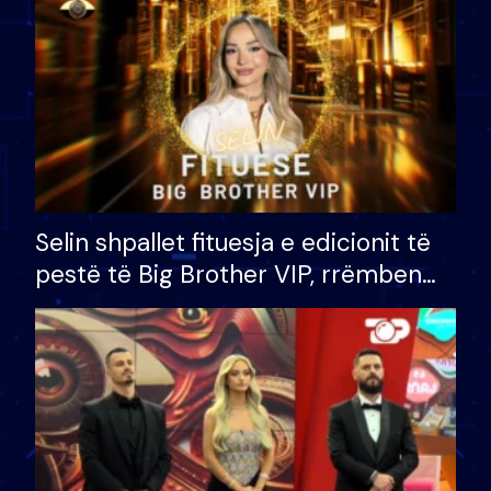
Selin shpallet fituesja e edicionit të
pestë të Big Brother VIP, rrëmben
çmimin e madh prej 100 mijë eurosh