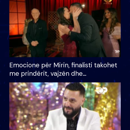
të fituar çmimin e madh
Emocione për Mirin, finalisti takohet
me prindërit, vajzën dhe
bashkëshorten: S’kemi ndonjë letër
divorci apo jo?