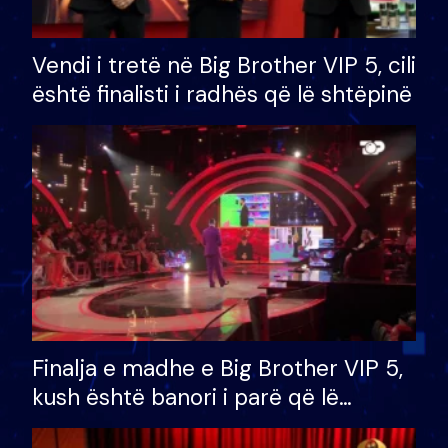
Vendi i tretë në Big Brother VIP 5, cili
është finalisti i radhës që lë shtëpinë
Finalja e madhe e Big Brother VIP 5,
kush është banori i parë që lë
shtëpinë dhe humb mundësinë për