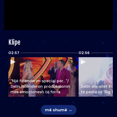
Klipe
02:57
02:56
"Një falenderim special për…"/
Selin falënderon produksionin
Selin shpallet fitu
mes emocionesh të forta
të pestë të ‘Big Br
më shumë →