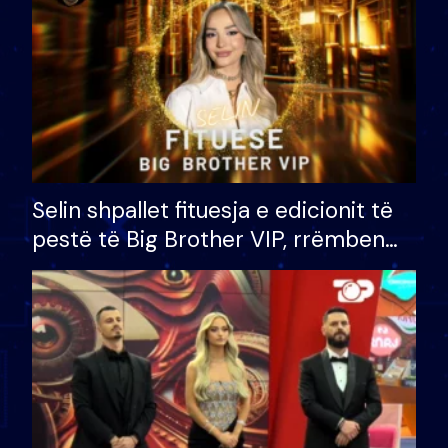
Selin shpallet fituesja e edicionit të
pestë të Big Brother VIP, rrëmben
çmimin e madh prej 100 mijë eurosh