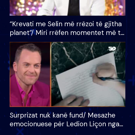
“Krevati me Selin më rrëzoi të gjitha
planet”/ Miri rrëfen momentet më të
bukura në shtëpinë e BB VIP: Do më
mungojë zilja e mëngjesit kur…
Surprizat nuk kanë fund/ Mesazhe
emocionuese për Ledion Liçon nga
nëna dhe fëmijët e tij, moderatori