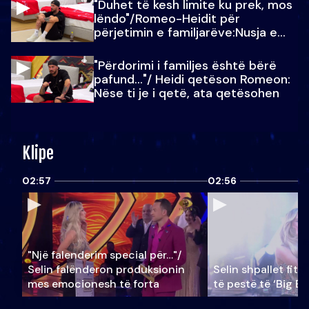
"Duhet të kesh limite ku prek, mos
lëndo"/Romeo-Heidit për
përjetimin e familjarëve:Nusja e
Julit…
"Përdorimi i familjes është bërë
pafund…"/ Heidi qetëson Romeon:
Nëse ti je i qetë, ata qetësohen
Klipe
02:57
02:56
"Një falenderim special për…"/
Selin falënderon produksionin
Selin shpallet fitu
mes emocionesh të forta
të pestë të ‘Big Br