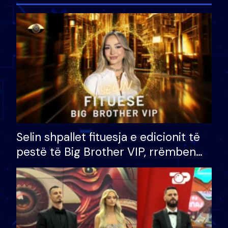
Selin shpallet fituesja e edicionit të
pestë të Big Brother VIP, rrëmben
çmimin e madh prej 100 mijë eurosh