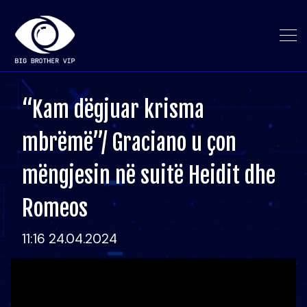
“Kam dëgjuar krisma
mbrëmë”/ Graciano u çon
mëngjesin në suitë Heidit dhe
Romeos
11:16 24.04.2024