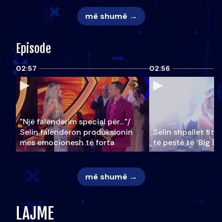
më shumë →
Episode
02:57
02:56
"Një falenderim special për…"/
Selin falënderon produksionin
Selin shpallet fitu
mes emocionesh të forta
të pestë të ‘Big Br
më shumë →
LAJME