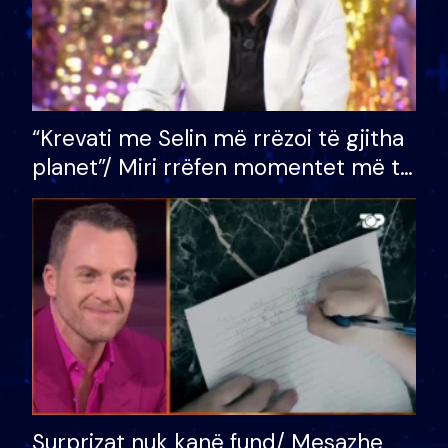
“Krevati me Selin më rrëzoi të gjitha
planet”/ Miri rrëfen momentet më të
bukura në shtëpinë e BB VIP: Do më
mungojë zilja e mëngjesit kur…
Surprizat nuk kanë fund/ Mesazhe