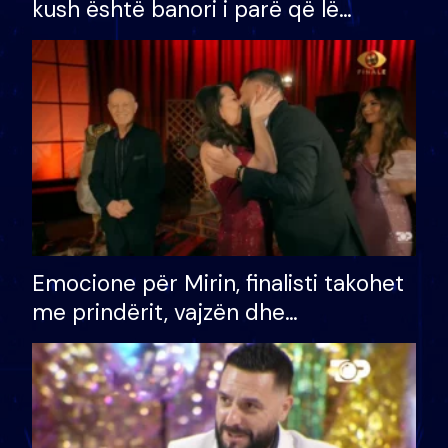
kush është banori i parë që lë
shtëpinë dhe humb mundësinë për
të fituar çmimin e madh
Emocione për Mirin, finalisti takohet
me prindërit, vajzën dhe
bashkëshorten: S’kemi ndonjë letër
divorci apo jo?