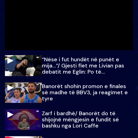
“Nëse i fut hundët në punët e
mija…”/ Gjesti flet me Livian pas
debatit me Eglin: Po të
paralajmëroj
Banorët shohin promon e finales
së madhe të BBV3, ja reagimet e
tyre
Zarf i bardhë/ Banorët do të
shijojnë mëngjesin e fundit së
bashku nga Lori Caffe