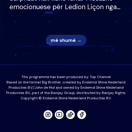
emocionuese për Ledion Liçon nga
nëna dhe fëmijët e tij, moderatori
nuk i mban dot lotët: Nuk meritoj…
më shumë →
This programme has been produced by:
Top Channel
Based on the format Big Brother, created by Endemol Shine Nederland
Producties B.V./John de Mol and owned by Endemol Shine Nederland
Producties BV., part of the Banijay Group, distributed by Banijay Rights.
Copyright © Endamol Shine Nederland Producties B.V.