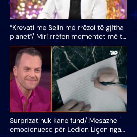
“Krevati me Selin më rrëzoi të gjitha
planet”/ Miri rrëfen momentet më të
bukura në shtëpinë e BB VIP: Do më
mungojë zilja e mëngjesit kur…
Surprizat nuk kanë fund/ Mesazhe
emocionuese për Ledion Liçon nga