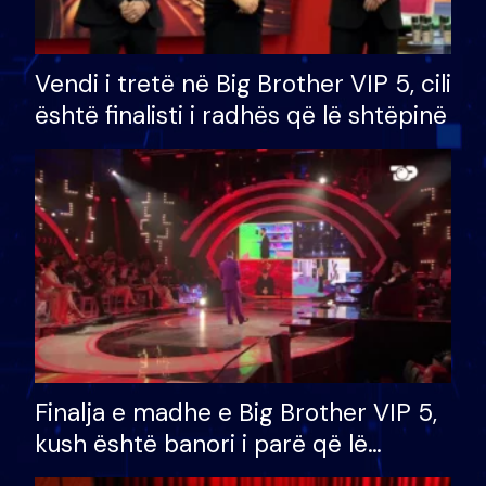
Vendi i tretë në Big Brother VIP 5, cili
është finalisti i radhës që lë shtëpinë
Finalja e madhe e Big Brother VIP 5,
kush është banori i parë që lë
shtëpinë dhe humb mundësinë për