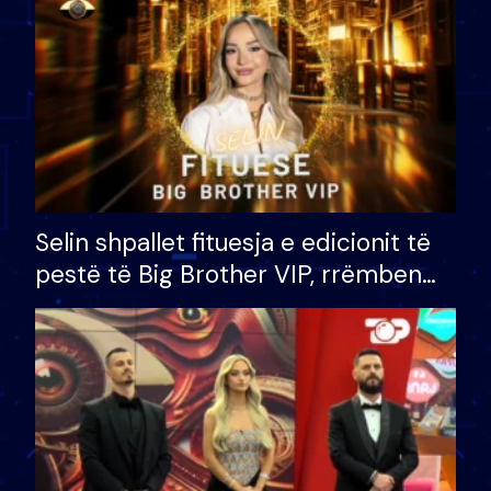
Selin shpallet fituesja e edicionit të
pestë të Big Brother VIP, rrëmben
çmimin e madh prej 100 mijë eurosh