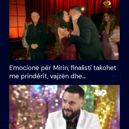
të fituar çmimin e madh
Emocione për Mirin, finalisti takohet
me prindërit, vajzën dhe
bashkëshorten: S’kemi ndonjë letër
divorci apo jo?