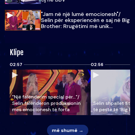
"Jam në një lumë emocionesh"/
Selin për eksperiencën e saj në Big
Brother: Rrugëtimi më unik…
Klipe
02:57
02:56
"Një falenderim special për…"/
Selin falënderon produksionin
Selin shpallet fitu
mes emocionesh të forta
të pestë të ‘Big Br
më shumë →