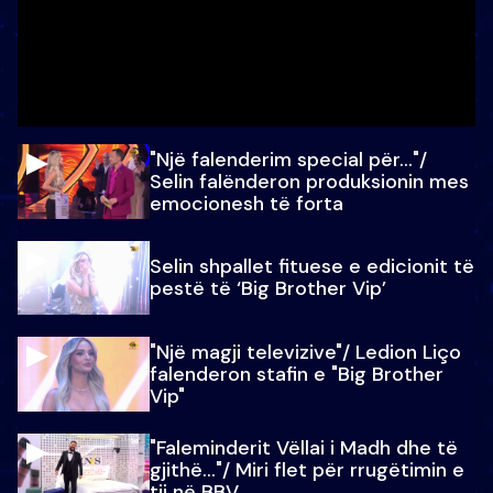
"Një falenderim special për…"/
Selin falënderon produksionin mes
emocionesh të forta
Selin shpallet fituese e edicionit të
pestë të ‘Big Brother Vip’
"Një magji televizive"/ Ledion Liço
falenderon stafin e "Big Brother
Vip"
"Faleminderit Vëllai i Madh dhe të
gjithë…"/ Miri flet për rrugëtimin e
tij në BBV