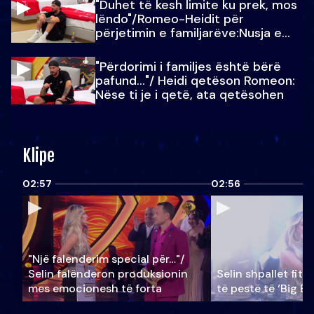
"Duhet të kesh limite ku prek, mos
lëndo"/Romeo-Heidit për
përjetimin e familjarëve:Nusja e
Julit…
"Përdorimi i familjes është bërë
pafund…"/ Heidi qetëson Romeon:
Nëse ti je i qetë, ata qetësohen
Klipe
02:57
02:56
"Një falenderim special për…"/
Selin falënderon produksionin
Selin shpallet fitu
mes emocionesh të forta
të pestë të ‘Big Br