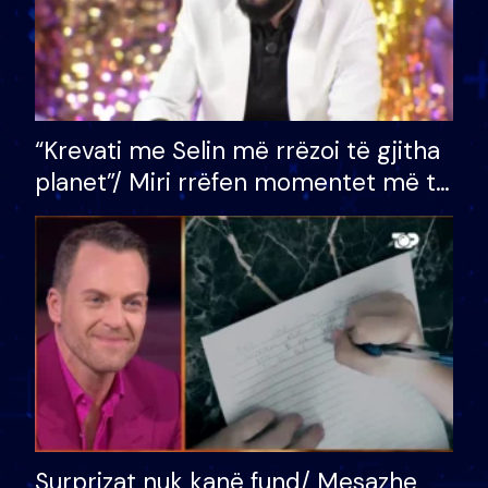
“Krevati me Selin më rrëzoi të gjitha
planet”/ Miri rrëfen momentet më të
bukura në shtëpinë e BB VIP: Do më
mungojë zilja e mëngjesit kur…
Surprizat nuk kanë fund/ Mesazhe