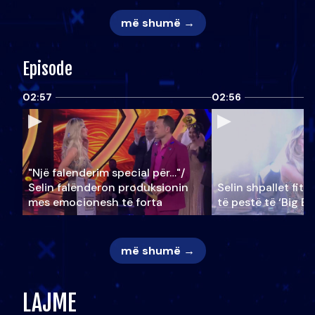
më shumë →
Episode
02:57
02:56
"Një falenderim special për…"/
Selin falënderon produksionin
Selin shpallet fitu
mes emocionesh të forta
të pestë të ‘Big Br
më shumë →
LAJME