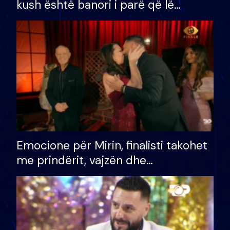
kush është banori i parë që lë
shtëpinë dhe humb mundësinë për
të fituar çmimin e madh
Emocione për Mirin, finalisti takohet
me prindërit, vajzën dhe
bashkëshorten: S’kemi ndonjë letër
divorci apo jo?