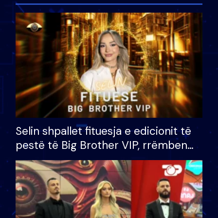
Selin shpallet fituesja e edicionit të
pestë të Big Brother VIP, rrëmben
çmimin e madh prej 100 mijë eurosh