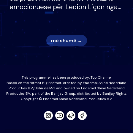
emocionuese për Ledion Liçon nga
nëna dhe fëmijët e tij, moderatori
nuk i mban dot lotët: Nuk meritoj…
më shumë →
This programme has been produced by:
Top Channel
Based on the format Big Brother, created by Endemol Shine Nederland
Producties B.V./John de Mol and owned by Endemol Shine Nederland
Producties BV., part of the Banijay Group, distributed by Banijay Rights.
Copyright © Endamol Shine Nederland Producties B.V.