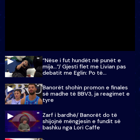
“Nëse i fut hundët në punët e
mija…”/ Gjesti flet me Livian pas
debatit me Eglin: Po të
paralajmëroj
Banorët shohin promon e finales
së madhe të BBV3, ja reagimet e
tyre
Zarf i bardhë/ Banorët do të
shijojnë mëngjesin e fundit së
bashku nga Lori Caffe