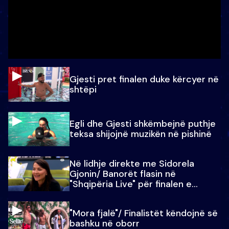
Gjesti pret finalen duke kërcyer në
shtëpi
Egli dhe Gjesti shkëmbejnë puthje
teksa shijojnë muzikën në pishinë
Në lidhje direkte me Sidorela
Gjonin/ Banorët flasin në
"Shqipëria Live" për finalen e
madhe
"Mora fjalë"/ Finalistët këndojnë së
bashku në oborr