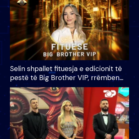
Selin shpallet fituesja e edicionit të
pestë të Big Brother VIP, rrëmben
çmimin e madh prej 100 mijë eurosh