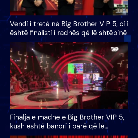
Vendi i tretë në Big Brother VIP 5, cili
është finalisti i radhës që lë shtëpinë
Finalja e madhe e Big Brother VIP 5,
kush është banori i parë që lë
shtëpinë dhe humb mundësinë për