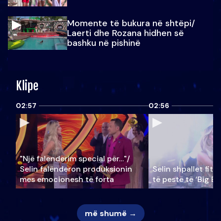
Momente të bukura në shtëpi/
Laerti dhe Rozana hidhen së
bashku në pishinë
Klipe
02:57
02:56
"Një falenderim special për…"/
Selin falënderon produksionin
Selin shpallet fitu
mes emocionesh të forta
të pestë të ‘Big Br
më shumë →