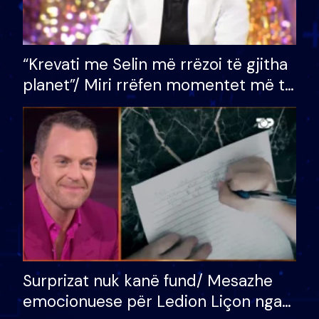
“Krevati me Selin më rrëzoi të gjitha
planet”/ Miri rrëfen momentet më të
bukura në shtëpinë e BB VIP: Do më
mungojë zilja e mëngjesit kur…
Surprizat nuk kanë fund/ Mesazhe
emocionuese për Ledion Liçon nga