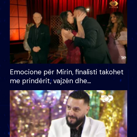
të fituar çmimin e madh
Emocione për Mirin, finalisti takohet
me prindërit, vajzën dhe
bashkëshorten: S’kemi ndonjë letër
divorci apo jo?